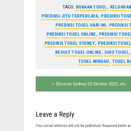
TAGS:
BUKAAN TOGEL
,
KELUARAN 
PREDIKSI JITU TERPERCAYA
,
PREDIKSI TOG
PREDIKSI TOGEL HARI INI
,
PREDIKSI
PREDIKSI TOGEL ONLINE
,
PREDIKSI TOGE
PREDIKSI TOGEL SYDNEY
,
PREDIKSI TOGE
RESULT TOGEL ONLINE
,
SHIO TOGEL
TOGEL MINGGU
,
TOGEL R
Post
Bocoran Sydney 25 Oktober 2020 Jitu
navigation
Leave a Reply
Your email address will not be published.
Required fields 