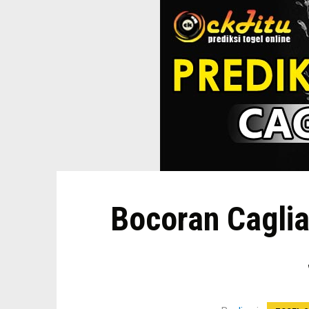
Bocoran Caglia