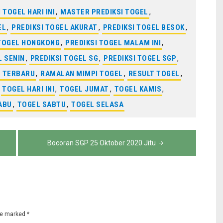
TOGEL HARI INI
,
MASTER PREDIKSI TOGEL
,
EL
,
PREDIKSI TOGEL AKURAT
,
PREDIKSI TOGEL BESOK
,
 TOGEL HONGKONG
,
PREDIKSI TOGEL MALAM INI
,
L SENIN
,
PREDIKSI TOGEL SG
,
PREDIKSI TOGEL SGP
,
L TERBARU
,
RAMALAN MIMPI TOGEL
,
RESULT TOGEL
,
,
TOGEL HARI INI
,
TOGEL JUMAT
,
TOGEL KAMIS
,
ABU
,
TOGEL SABTU
,
TOGEL SELASA
Bocoran SGP 25 Oktober 2020 Jitu
are marked
*