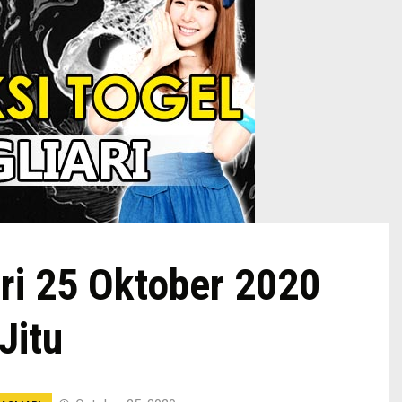
ri 25 Oktober 2020
Jitu