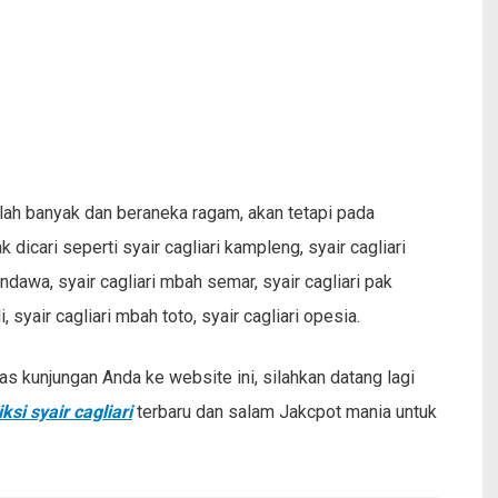
lah banyak dan beraneka ragam, akan tetapi pada
dicari seperti syair cagliari kampleng, syair cagliari
pandawa, syair cagliari mbah semar, syair cagliari pak
li, syair cagliari mbah toto, syair cagliari opesia.
as kunjungan Anda ke website ini, silahkan datang lagi
ksi syair cagliari
terbaru dan salam Jakcpot mania untuk