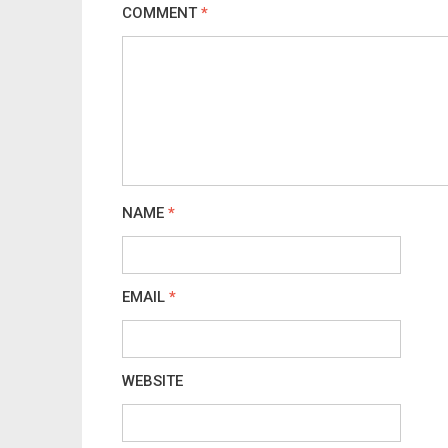
COMMENT
*
NAME
*
EMAIL
*
WEBSITE