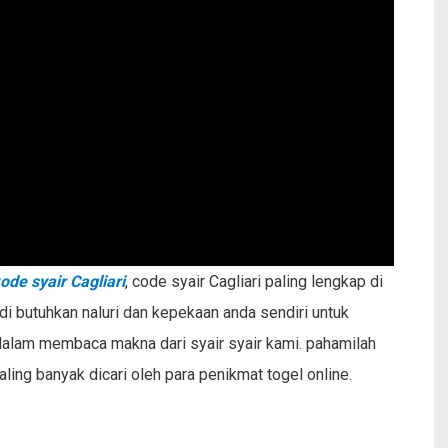
ode syair Cagliari
, code syair Cagliari paling lengkap di
 di butuhkan naluri dan kepekaan anda sendiri untuk
alam membaca makna dari syair syair kami. pahamilah
aling banyak dicari oleh para penikmat togel online.