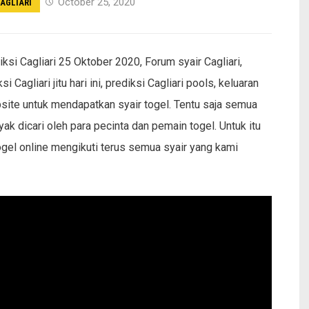
October 25, 2020
AGLIARI
diksi Cagliari 25 Oktober 2020, Forum syair Cagliari,
Cagliari jitu hari ini, prediksi Cagliari pools, keluaran
website untuk mendapatkan syair togel. Tentu saja semua
ak dicari oleh para pecinta dan pemain togel. Untuk itu
togel online mengikuti terus semua syair yang kami