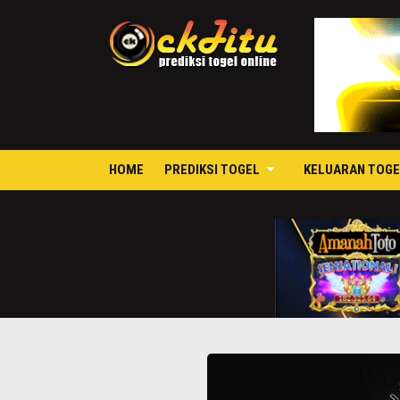
HOME
PREDIKSI TOGEL
KELUARAN TOGE