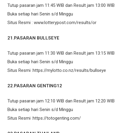
Tutup pasaran jam 11:45 WIB dan Result jam 13:00 WIB
Buka setiap hari Senin s/d Minggu
Situs Resmi : www.lotterypost.com/results/or
21.PASARAN BULLSEYE
Tutup pasaran jam 11:30 WIB dan Result jam 13:15 WIB
Buka setiap hari Senin s/d Minggu
Situs Resmi :https://mylotto.co.nz/results/bullseye
22.PASARAN GENTING12
Tutup pasaran jam 12:10 WIB dan Result jam 12:20 WIB
Buka setiap hari Senin s/d Minggu
Situs Resmi :https://totogenting.com/