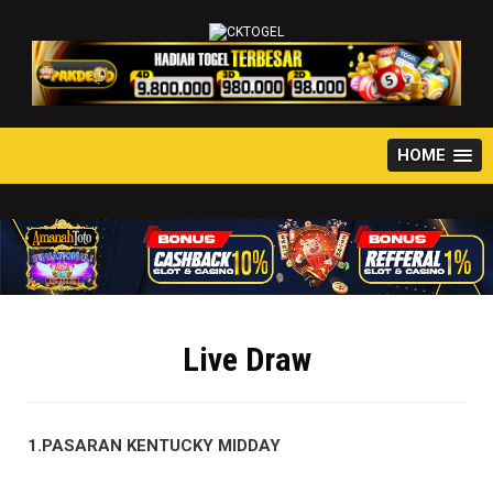
Skip
to
content
HOME
Live Draw
1.PASARAN KENTUCKY MIDDAY