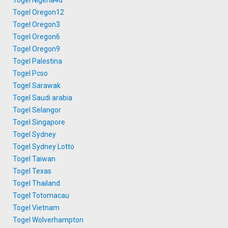
Togel Oregon12
Togel Oregon3
Togel Oregon6
Togel Oregon9
Togel Palestina
Togel Pcso
Togel Sarawak
Togel Saudi arabia
Togel Selangor
Togel Singapore
Togel Sydney
Togel Sydney Lotto
Togel Taiwan
Togel Texas
Togel Thailand
Togel Totomacau
Togel Vietnam
Togel Wolverhampton