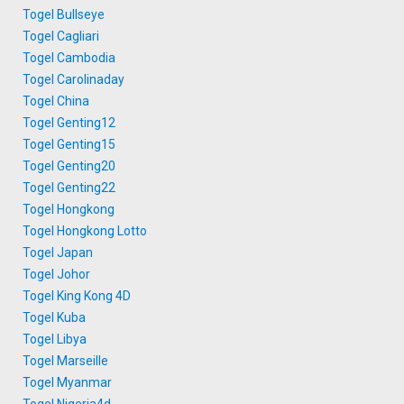
Togel Bullseye
Togel Cagliari
Togel Cambodia
Togel Carolinaday
Togel China
Togel Genting12
Togel Genting15
Togel Genting20
Togel Genting22
Togel Hongkong
Togel Hongkong Lotto
Togel Japan
Togel Johor
Togel King Kong 4D
Togel Kuba
Togel Libya
Togel Marseille
Togel Myanmar
Togel Nigeria4d