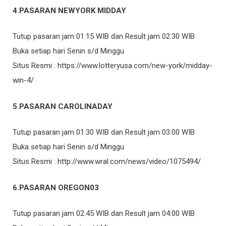
4.PASARAN NEWYORK MIDDAY
Tutup pasaran jam 01:15 WIB dan Result jam 02:30 WIB
Buka setiap hari Senin s/d Minggu
Situs Resmi : https://www.lotteryusa.com/new-york/midday-
win-4/
5.PASARAN CAROLINADAY
Tutup pasaran jam 01:30 WIB dan Result jam 03:00 WIB
Buka setiap hari Senin s/d Minggu
Situs Resmi : http://www.wral.com/news/video/1075494/
6.PASARAN OREGON03
Tutup pasaran jam 02:45 WIB dan Result jam 04:00 WIB