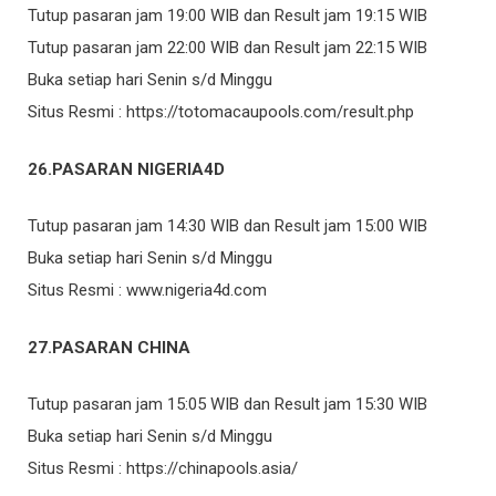
Tutup pasaran jam 19:00 WIB dan Result jam 19:15 WIB
Tutup pasaran jam 22:00 WIB dan Result jam 22:15 WIB
Buka setiap hari Senin s/d Minggu
Situs Resmi : https://totomacaupools.com/result.php
26.PASARAN NIGERIA4D
Tutup pasaran jam 14:30 WIB dan Result jam 15:00 WIB
Buka setiap hari Senin s/d Minggu
Situs Resmi : www.nigeria4d.com
27.PASARAN CHINA
Tutup pasaran jam 15:05 WIB dan Result jam 15:30 WIB
Buka setiap hari Senin s/d Minggu
Situs Resmi : https://chinapools.asia/