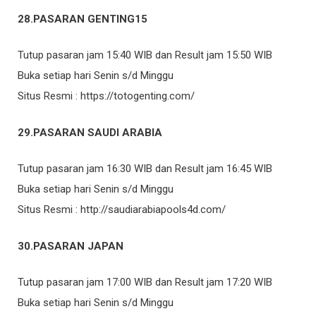
28.PASARAN GENTING15
Tutup pasaran jam 15:40 WIB dan Result jam 15:50 WIB
Buka setiap hari Senin s/d Minggu
Situs Resmi : https://totogenting.com/
29.PASARAN SAUDI ARABIA
Tutup pasaran jam 16:30 WIB dan Result jam 16:45 WIB
Buka setiap hari Senin s/d Minggu
Situs Resmi : http://saudiarabiapools4d.com/
30.PASARAN JAPAN
Tutup pasaran jam 17:00 WIB dan Result jam 17:20 WIB
Buka setiap hari Senin s/d Minggu