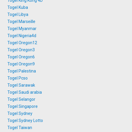
Togel King Kong 4D
Togel Kuba
Togel Libya
Togel Marseille
Togel Myanmar
Togel Nigeria4d
Togel Oregon12
Togel Oregon3
Togel Oregon6
Togel Oregon9
Togel Palestina
Togel Pcso
Togel Sarawak
Togel Saudi arabia
Togel Selangor
Togel Singapore
Togel Sydney
Togel Sydney Lotto
Togel Taiwan