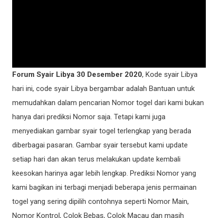
Forum Syair Libya 30 Desember 2020
, Kode syair Libya
hari ini, code syair Libya bergambar adalah Bantuan untuk
memudahkan dalam pencarian Nomor togel dari kami bukan
hanya dari prediksi Nomor saja. Tetapi kami juga
menyediakan gambar syair togel terlengkap yang berada
diberbagai pasaran. Gambar syair tersebut kami update
setiap hari dan akan terus melakukan update kembali
keesokan harinya agar lebih lengkap. Prediksi Nomor yang
kami bagikan ini terbagi menjadi beberapa jenis permainan
togel yang sering dipilih contohnya seperti Nomor Main,
Nomor Kontrol, Colok Bebas, Colok Macau dan masih