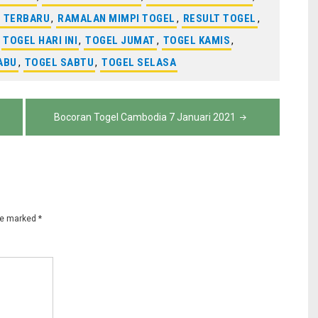
L TERBARU
,
RAMALAN MIMPI TOGEL
,
RESULT TOGEL
,
,
TOGEL HARI INI
,
TOGEL JUMAT
,
TOGEL KAMIS
,
ABU
,
TOGEL SABTU
,
TOGEL SELASA
Bocoran Togel Cambodia 7 Januari 2021
are marked
*