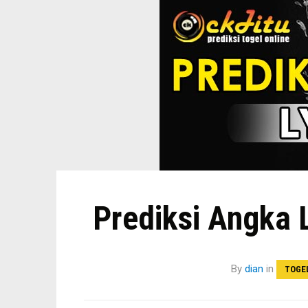
Prediksi Angka 
By
dian
in
TOGEL