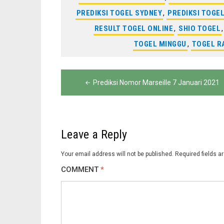
PREDIKSI TOGEL SYDNEY
,
PREDIKSI TOGE
RESULT TOGEL ONLINE
,
SHIO TOGEL
TOGEL MINGGU
,
TOGEL R
Post
Prediksi Nomor Marseille 7 Januari 2021
navigation
Leave a Reply
Your email address will not be published.
Required fields 
COMMENT
*