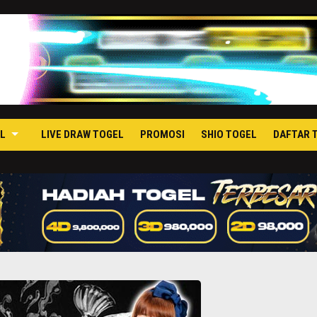
Skip
to
content
L
LIVE DRAW TOGEL
PROMOSI
SHIO TOGEL
DAFTAR 