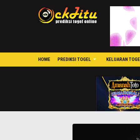
HOME
PREDIKSI TOGEL
KELUARAN TOGE