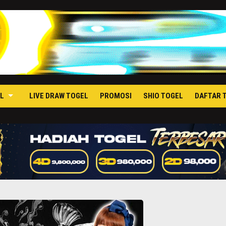
Skip
to
content
L
LIVE DRAW TOGEL
PROMOSI
SHIO TOGEL
DAFTAR 