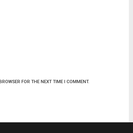
 BROWSER FOR THE NEXT TIME I COMMENT.