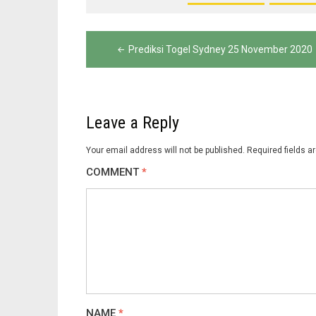
Post
Prediksi Togel Sydney 25 November 2020
navigation
Leave a Reply
Your email address will not be published.
Required fields 
COMMENT
*
NAME
*