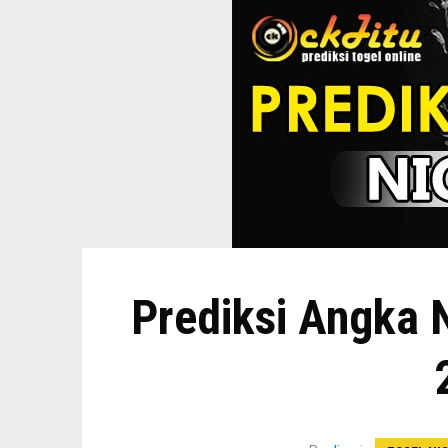
Prediksi Angka 