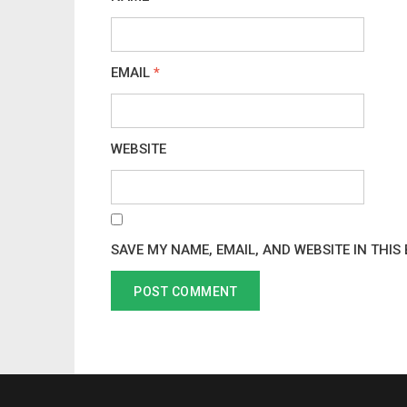
EMAIL
*
WEBSITE
SAVE MY NAME, EMAIL, AND WEBSITE IN THIS