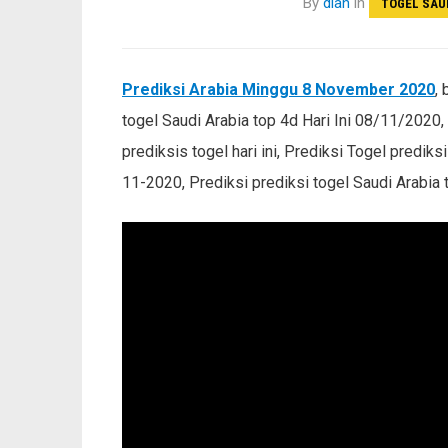
By
dian
in
TOGEL SAU
Prediksi Arabia Minggu 8 November 2020
,
togel Saudi Arabia top 4d Hari Ini 08/11/2020,
prediksis togel hari ini, Prediksi Togel prediksi
11-2020, Prediksi prediksi togel Saudi Arabia t