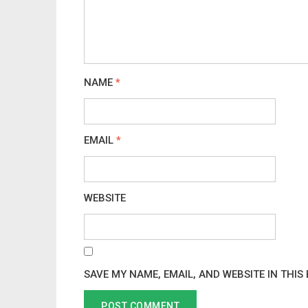
NAME
*
EMAIL
*
WEBSITE
SAVE MY NAME, EMAIL, AND WEBSITE IN THIS