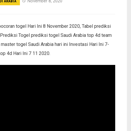
November 8, 2020
DI ARABIA
 bocoran togel Hari Ini 8 November 2020, Tabel prediksi
 Prediksi Togel prediksi togel Saudi Arabia top 4d team
 master togel Saudi Arabia hari ini Investasi Hari Ini 7-
op 4d Hari Ini 7 11 2020.