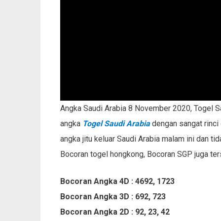
Angka Saudi Arabia 8 November 2020, Togel Saudi
angka
Togel Saudi Arabia
dengan sangat rinci
angka jitu keluar Saudi Arabia malam ini dan ti
Bocoran togel hongkong, Bocoran SGP juga ters
Bocoran Angka 4D : 4692, 1723
Bocoran Angka 3D : 692, 723
Bocoran Angka 2D : 92, 23, 42