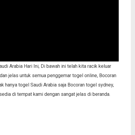
 Arabia Hari Ini, Di bawah ini telah kita racik keluar
 dan jelas untuk semua penggemar togel online, Bocoran
dak hanya togel Saudi Arabia saja Bocoran togel sydney,
edia di tempat kami dengan sangat jelas di beranda.