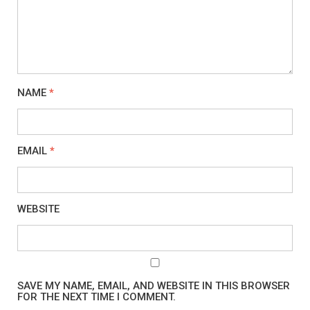
NAME
*
EMAIL
*
WEBSITE
SAVE MY NAME, EMAIL, AND WEBSITE IN THIS BROWSER
FOR THE NEXT TIME I COMMENT.