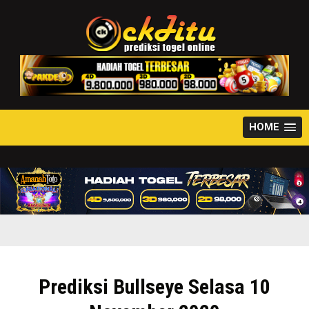
Skip
to
content
HOME
Prediksi Bullseye Selasa 10