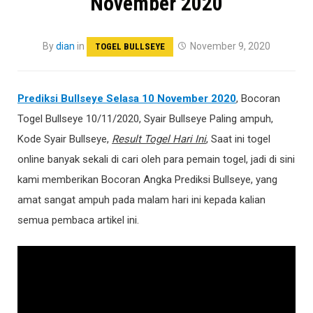
November 2020
By
dian
in
November 9, 2020
TOGEL BULLSEYE
Prediksi Bullseye Selasa 10 November 2020
, Bocoran
Togel Bullseye 10/11/2020, Syair Bullseye Paling ampuh,
Kode Syair Bullseye,
Result Togel Hari Ini
, Saat ini togel
online banyak sekali di cari oleh para pemain togel, jadi di sini
kami memberikan Bocoran Angka Prediksi Bullseye, yang
amat sangat ampuh pada malam hari ini kepada kalian
semua pembaca artikel ini.