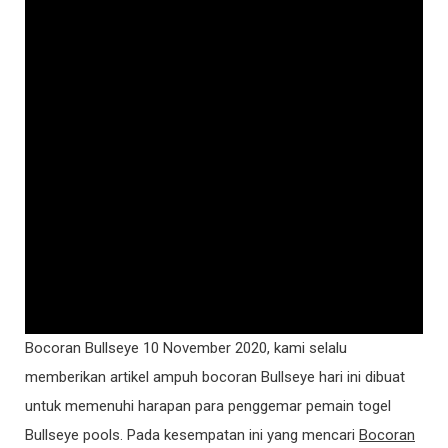
Bocoran Bullseye 10 November 2020, kami selalu
memberikan artikel ampuh bocoran Bullseye hari ini dibuat
untuk memenuhi harapan para penggemar pemain togel
Bullseye pools. Pada kesempatan ini yang mencari
Bocoran