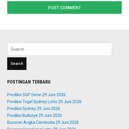
Search
for:
POSTINGAN TERBARU
Prediksi SGP Senin 29 Juni 2026
Prediksi Togel Sydney Lotto 29 Juni 2026
Prediksi Sydney 29 Juni 2026
Prediksi Bullseye 29 Juni 2026
Bocoran Angka Cambodia 29 Juni 2026