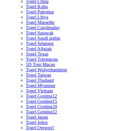
Togel China
Togel Kuba
Togel Palestina
Togel Libya
Togel Marseille
Togel Carolinaday
Togel Sarawak
Togel Saudi arabia
Togel Selangor
Togel Aljazair
Togel Texas
Togel Totomacau
5D Toto Macau
Togel Wolverhampton
Togel Taiwan
Togel Thailand
Togel Myanmar
Togel Vietnam
Togel Genting12
Togel Genting15
Togel Genting20
Togel Genting22
Togel Japan
Togel Johor
Togel Oregon3