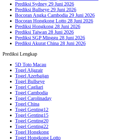
Prediksi Sydney 29 Juni 2026
Prediksi Bullseye 29 Juni 2026
Bocoran Angka Cambodia 29 Juni 2026
Bocoran Hongkong Lotto 28 Juni 2026
Prediksi Hongkong 28 Juni 2026
Prediksi Taiwan 28 Juni 2026
Prediksi SGP Minggu 28 Juni 2026
Prediksi Akurat China 28 Juni 2026
Prediksi Lengkap
5D Toto Macau
Togel Aljazair
Togel Azerbaijan
Togel Bullseye
Togel Cagliari
Togel Cambodia
Togel Carolinaday
Togel China
Togel Genting12
Togel Genting15
Togel Genting20
Togel Genting22
Togel Hongkong
Togel Hongkong Lotto