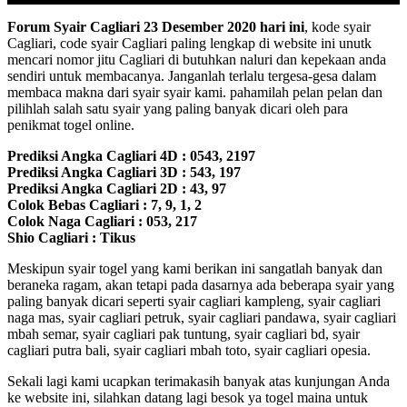
Forum Syair Cagliari 23 Desember 2020 hari ini
, kode syair
Cagliari, code syair Cagliari paling lengkap di website ini unutk
mencari nomor jitu Cagliari di butuhkan naluri dan kepekaan anda
sendiri untuk membacanya. Janganlah terlalu tergesa-gesa dalam
membaca makna dari syair syair kami. pahamilah pelan pelan dan
pilihlah salah satu syair yang paling banyak dicari oleh para
penikmat togel online.
Prediksi Angka Cagliari 4D : 0543, 2197
Prediksi Angka Cagliari 3D : 543, 197
Prediksi Angka Cagliari 2D : 43, 97
Colok Bebas Cagliari : 7, 9, 1, 2
Colok Naga Cagliari : 053, 217
Shio Cagliari : Tikus
Meskipun syair togel yang kami berikan ini sangatlah banyak dan
beraneka ragam, akan tetapi pada dasarnya ada beberapa syair yang
paling banyak dicari seperti syair cagliari kampleng, syair cagliari
naga mas, syair cagliari petruk, syair cagliari pandawa, syair cagliari
mbah semar, syair cagliari pak tuntung, syair cagliari bd, syair
cagliari putra bali, syair cagliari mbah toto, syair cagliari opesia.
Sekali lagi kami ucapkan terimakasih banyak atas kunjungan Anda
ke website ini, silahkan datang lagi besok ya togel maina untuk