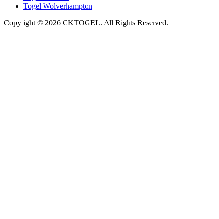
Togel Wolverhampton
Copyright © 2026 CKTOGEL. All Rights Reserved.