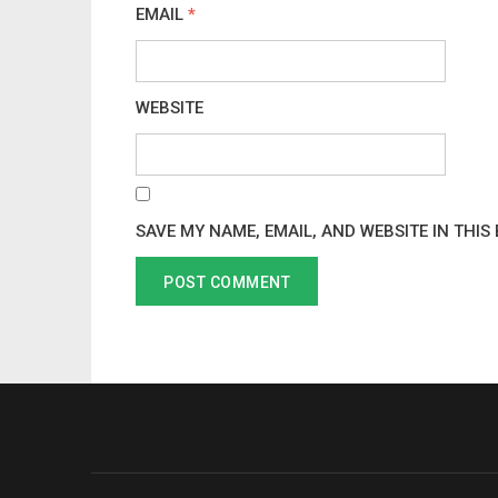
EMAIL
*
WEBSITE
SAVE MY NAME, EMAIL, AND WEBSITE IN THIS