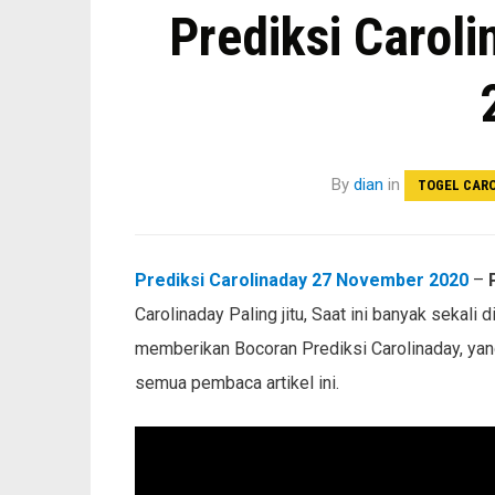
Prediksi Carol
By
dian
in
TOGEL CAR
Prediksi Carolinaday 27 November 2020
–
Carolinaday Paling jitu, Saat ini banyak sekali d
memberikan Bocoran Prediksi Carolinaday, yang
semua pembaca artikel ini.