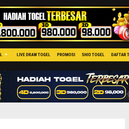
Skip
to
content
L
LIVE DRAW TOGEL
PROMOSI
SHIO TOGEL
DAFTAR 