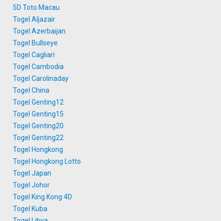
5D Toto Macau
Togel Aljazair
Togel Azerbaijan
Togel Bullseye
Togel Cagliari
Togel Cambodia
Togel Carolinaday
Togel China
Togel Genting12
Togel Genting15
Togel Genting20
Togel Genting22
Togel Hongkong
Togel Hongkong Lotto
Togel Japan
Togel Johor
Togel King Kong 4D
Togel Kuba
Togel Libya