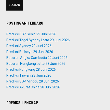
POSTINGAN TERBARU
Prediksi SGP Senin 29 Juni 2026
Prediksi Togel Sydney Lotto 29 Juni 2026
Prediksi Sydney 29 Juni 2026
Prediksi Bullseye 29 Juni 2026
Bocoran Angka Cambodia 29 Juni 2026
Bocoran Hongkong Lotto 28 Juni 2026
Prediksi Hongkong 28 Juni 2026
Prediksi Taiwan 28 Juni 2026
Prediksi SGP Minggu 28 Juni 2026
Prediksi Akurat China 28 Juni 2026
PREDIKSI LENGKAP