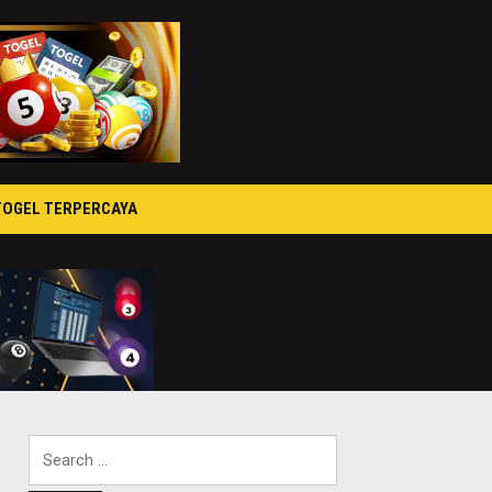
TOGEL TERPERCAYA
Search
for: