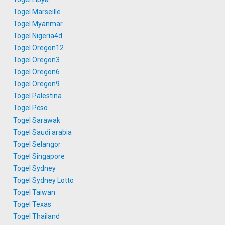
Togel Marseille
Togel Myanmar
Togel Nigeria4d
Togel Oregon12
Togel Oregon3
Togel Oregon6
Togel Oregon9
Togel Palestina
Togel Pcso
Togel Sarawak
Togel Saudi arabia
Togel Selangor
Togel Singapore
Togel Sydney
Togel Sydney Lotto
Togel Taiwan
Togel Texas
Togel Thailand