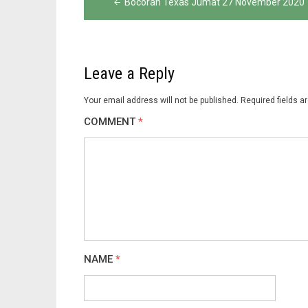
Bocoran Texas Jumat 27 November 2020
navigation
Leave a Reply
Your email address will not be published.
Required fields 
COMMENT
*
NAME
*