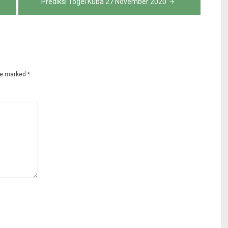
Prediksi Togel Kuba 27 November 2020
are marked
*