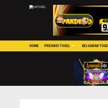
HOME
PREDIKSI TOGEL
KELUARAN TOGE