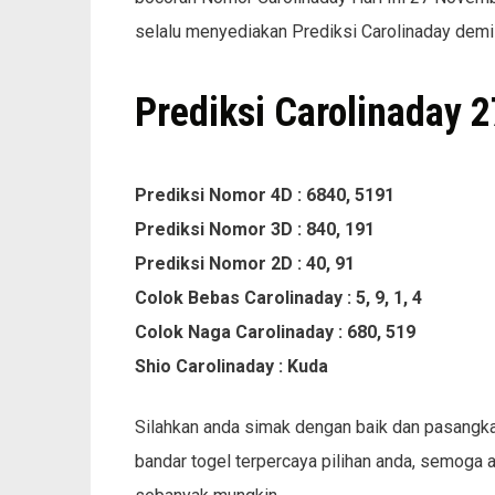
selalu menyediakan Prediksi Carolinaday demi
Prediksi Carolinaday 
Prediksi Nomor 4D : 6840, 5191
Prediksi Nomor 3D : 840, 191
Prediksi Nomor 2D : 40, 91
Colok Bebas Carolinaday : 5, 9, 1, 4
Colok Naga Carolinaday : 680, 519
Shio Carolinaday : Kuda
Silahkan anda simak dengan baik dan pasang
bandar togel terpercaya pilihan anda, semog