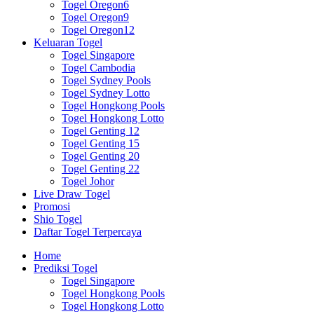
Togel Oregon6
Togel Oregon9
Togel Oregon12
Keluaran Togel
Togel Singapore
Togel Cambodia
Togel Sydney Pools
Togel Sydney Lotto
Togel Hongkong Pools
Togel Hongkong Lotto
Togel Genting 12
Togel Genting 15
Togel Genting 20
Togel Genting 22
Togel Johor
Live Draw Togel
Promosi
Shio Togel
Daftar Togel Terpercaya
Home
Prediksi Togel
Togel Singapore
Togel Hongkong Pools
Togel Hongkong Lotto