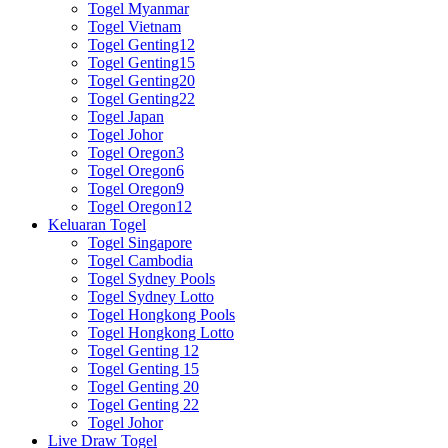
Togel Myanmar
Togel Vietnam
Togel Genting12
Togel Genting15
Togel Genting20
Togel Genting22
Togel Japan
Togel Johor
Togel Oregon3
Togel Oregon6
Togel Oregon9
Togel Oregon12
Keluaran Togel
Togel Singapore
Togel Cambodia
Togel Sydney Pools
Togel Sydney Lotto
Togel Hongkong Pools
Togel Hongkong Lotto
Togel Genting 12
Togel Genting 15
Togel Genting 20
Togel Genting 22
Togel Johor
Live Draw Togel