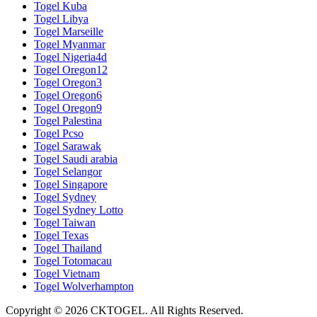
Togel Kuba
Togel Libya
Togel Marseille
Togel Myanmar
Togel Nigeria4d
Togel Oregon12
Togel Oregon3
Togel Oregon6
Togel Oregon9
Togel Palestina
Togel Pcso
Togel Sarawak
Togel Saudi arabia
Togel Selangor
Togel Singapore
Togel Sydney
Togel Sydney Lotto
Togel Taiwan
Togel Texas
Togel Thailand
Togel Totomacau
Togel Vietnam
Togel Wolverhampton
Copyright © 2026 CKTOGEL. All Rights Reserved.