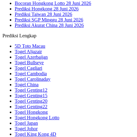
Bocoran Hongkong Lotto 28 Juni 2026
Prediksi Hongkong 28 Juni 2026
Prediksi Taiwan 28 Juni 2026
Prediksi SGP Minggu 28 Juni 2026
Prediksi Akurat China 28 Juni 2026
Prediksi Lengkap
5D Toto Macau
Togel Aljazair
Togel Azerbaijan
Togel Bullseye
Togel Cagliari
Togel Cambodia
Togel Carolinaday
Togel China
Togel Genting12
Togel Genting15
Togel Genting20
Togel Genting22
Togel Hongkong
Togel Hongkong Lotto
Togel Japan
Togel Johor
Togel King Kong 4D