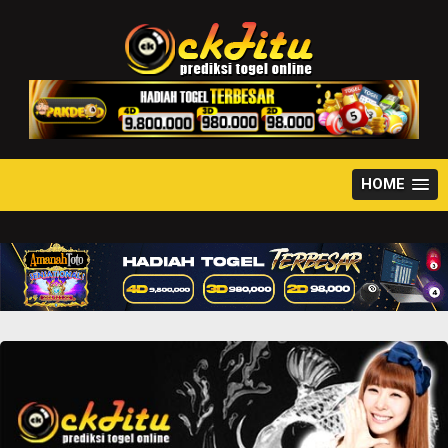
Skip
to
content
HOME