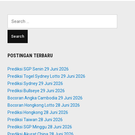
Search
for:
POSTINGAN TERBARU
Prediksi SGP Senin 29 Juni 2026
Prediksi Togel Sydney Lotto 29 Juni 2026
Prediksi Sydney 29 Juni 2026
Prediksi Bullseye 29 Juni 2026
Bocoran Angka Cambodia 29 Juni 2026
Bocoran Hongkong Lotto 28 Juni 2026
Prediksi Hongkong 28 Juni 2026
Prediksi Taiwan 28 Juni 2026
Prediksi SGP Minggu 28 Juni 2026
Prediksi Akurat China 28 Juni 2026