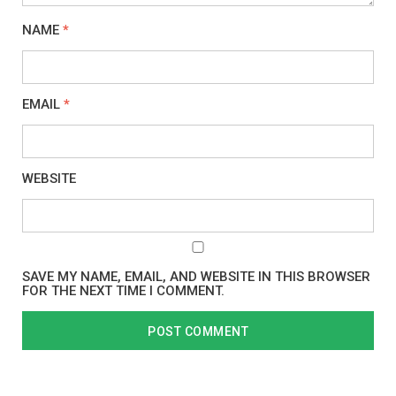
NAME
*
EMAIL
*
WEBSITE
SAVE MY NAME, EMAIL, AND WEBSITE IN THIS BROWSER
FOR THE NEXT TIME I COMMENT.