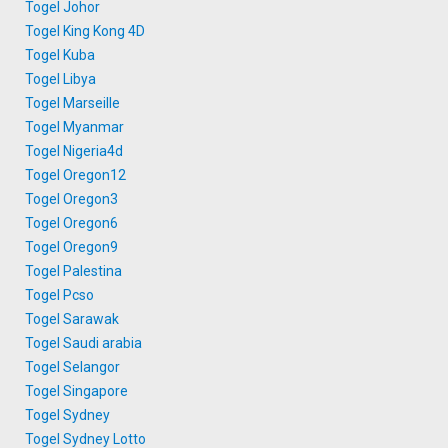
Togel Johor
Togel King Kong 4D
Togel Kuba
Togel Libya
Togel Marseille
Togel Myanmar
Togel Nigeria4d
Togel Oregon12
Togel Oregon3
Togel Oregon6
Togel Oregon9
Togel Palestina
Togel Pcso
Togel Sarawak
Togel Saudi arabia
Togel Selangor
Togel Singapore
Togel Sydney
Togel Sydney Lotto