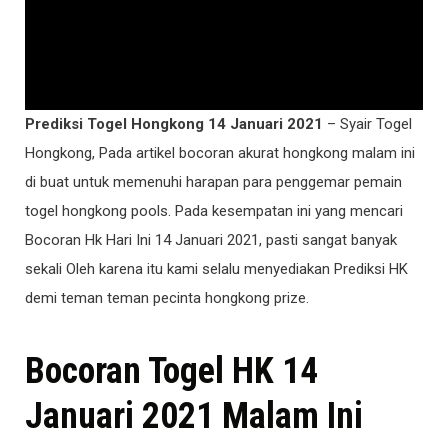
Prediksi Togel Hongkong 14 Januari 2021
– Syair Togel
Hongkong, Pada artikel bocoran akurat hongkong malam ini
di buat untuk memenuhi harapan para penggemar pemain
togel hongkong pools. Pada kesempatan ini yang mencari
Bocoran Hk Hari Ini 14 Januari 2021, pasti sangat banyak
sekali Oleh karena itu kami selalu menyediakan Prediksi HK
demi teman teman pecinta hongkong prize.
Bocoran Togel HK 14
Januari 2021 Malam Ini