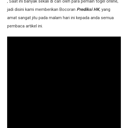
, Saat ini banyak sekali di cari oleh para pemain togel online,
jadi disini kami memberikan Bocoran
Prediksi HK
, yang
amat sangat jitu pada malam hari ini kepada anda semua
pembaca artikel ini.