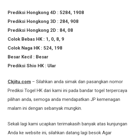
Prediksi Hongkong 4D : 5284, 1908
Prediksi Hongkong 3D : 284, 908
Prediksi Hongkong 2D : 84, 08
Colok Bebas HK : 1, 0, 8, 9
Colok Naga HK : 524, 198
Besar Kecil : Besar
Prediksi Shio HK : Ular
Ckjitu.com
– Silahkan anda simak dan pasangkan nomor
Prediksi Togel HK dari kami ini pada bandar togel terpercaya
pilihan anda, semoga anda mendapatkan JP kemenagan
malam ini dengan sebanyak mungkin.
Sekali lagi kami ucapkan terimakasih banyak atas kunjungan
Anda ke website ini, silahkan datang lagi besok Agar