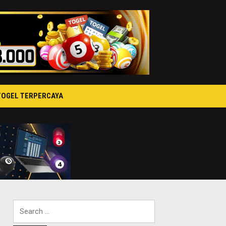
TOGEL TERPERCAYA
Search
for: