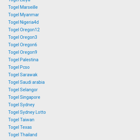
Togel Marseille
Togel Myanmar
Togel Nigeria4d
Togel Oregon12
Togel Oregon3
Togel Oregon6
Togel Oregon9
Togel Palestina
Togel Pcso
Togel Sarawak
Togel Saudi arabia
Togel Selangor
Togel Singapore
Togel Sydney
Togel Sydney Lotto
Togel Taiwan
Togel Texas
Togel Thailand