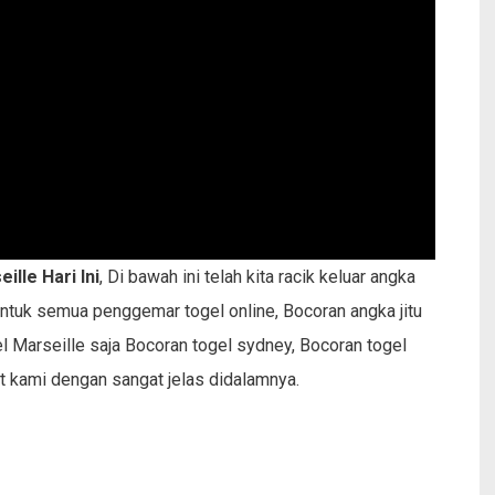
ille Hari Ini
, Di bawah ini telah kita racik keluar angka
untuk semua penggemar togel online, Bocoran angka jitu
el Marseille saja Bocoran togel sydney, Bocoran togel
t kami dengan sangat jelas didalamnya.