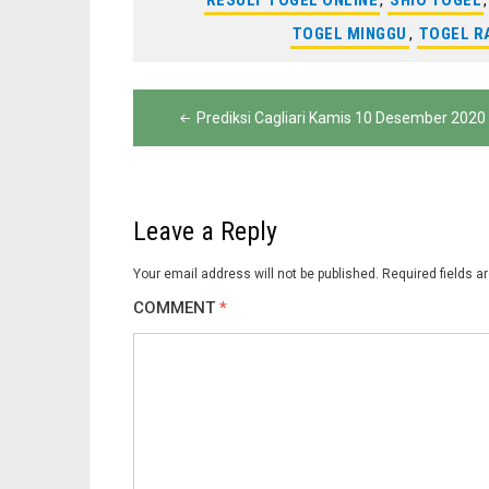
TOGEL MINGGU
,
TOGEL R
Post
Prediksi Cagliari Kamis 10 Desember 2020
navigation
Leave a Reply
Your email address will not be published.
Required fields 
COMMENT
*