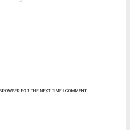
 BROWSER FOR THE NEXT TIME I COMMENT.