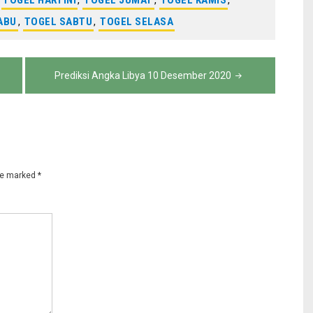
ABU
,
TOGEL SABTU
,
TOGEL SELASA
Prediksi Angka Libya 10 Desember 2020
are marked
*