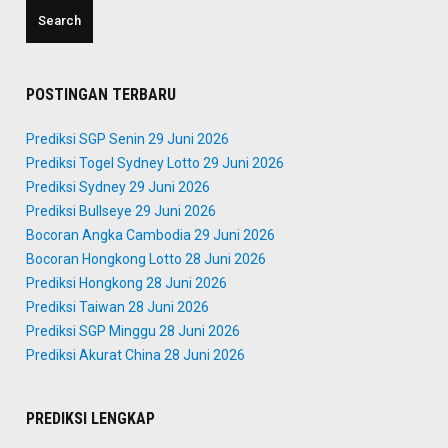
POSTINGAN TERBARU
Prediksi SGP Senin 29 Juni 2026
Prediksi Togel Sydney Lotto 29 Juni 2026
Prediksi Sydney 29 Juni 2026
Prediksi Bullseye 29 Juni 2026
Bocoran Angka Cambodia 29 Juni 2026
Bocoran Hongkong Lotto 28 Juni 2026
Prediksi Hongkong 28 Juni 2026
Prediksi Taiwan 28 Juni 2026
Prediksi SGP Minggu 28 Juni 2026
Prediksi Akurat China 28 Juni 2026
PREDIKSI LENGKAP