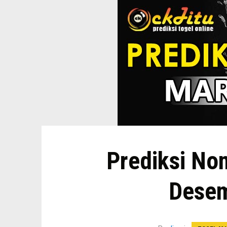
Prediksi No
Desem