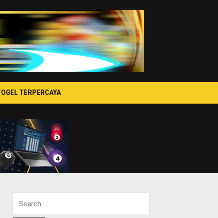
TOGEL TERPERCAYA
Search
for: