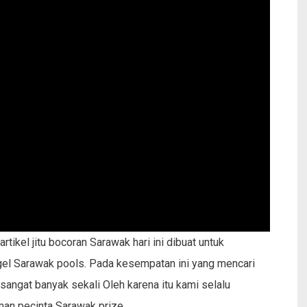
tikel jitu bocoran Sarawak hari ini dibuat untuk
el Sarawak pools. Pada kesempatan ini yang mencari
 sangat banyak sekali Oleh karena itu kami selalu
an pecinta Sarawak prize.