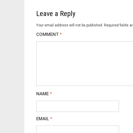
Leave a Reply
Your email address will not be published.
Required fields 
COMMENT
*
NAME
*
EMAIL
*