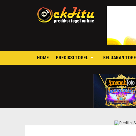
HOME
PREDIKSI TOGEL
KELUARAN TOGE