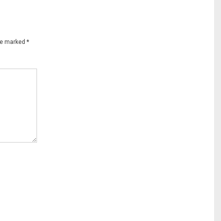
are marked
*