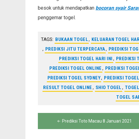
besok untuk mendapatkan
bocoran syair Sar
penggemar togel.
TAGS:
BUKAAN TOGEL
,
KELUARAN TOGEL HARI
,
PREDIKSI JITU TERPERCAYA
,
PREDIKSI TOG
PREDIKSI TOGEL HARI INI
,
PREDIKSI
PREDIKSI TOGEL ONLINE
,
PREDIKSI TOGE
PREDIKSI TOGEL SYDNEY
,
PREDIKSI TOGE
RESULT TOGEL ONLINE
,
SHIO TOGEL
,
TOGEL 
TOGEL SA
Post
Prediksi Toto Macau 8 Januari 2021
navigation