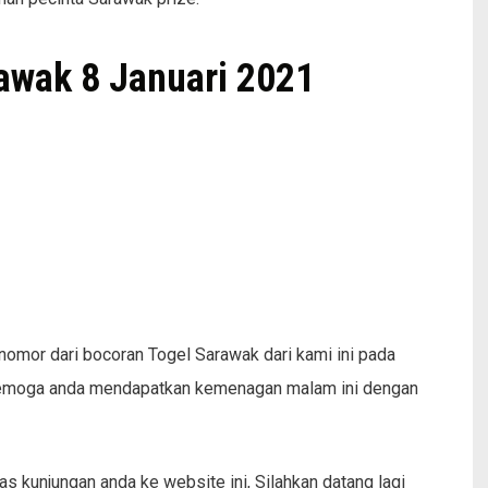
rawak 8 Januari 2021
nomor dari bocoran Togel Sarawak dari kami ini pada
, semoga anda mendapatkan kemenagan malam ini dengan
as kunjungan anda ke website ini, Silahkan datang lagi