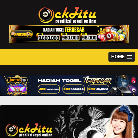
Skip
to
content
HOME