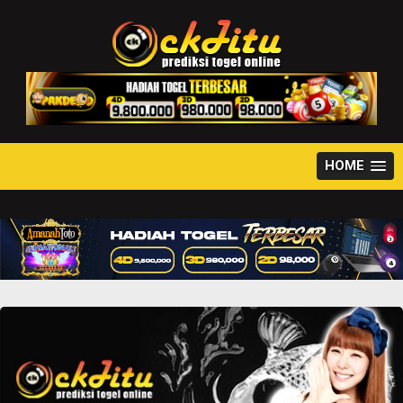
Skip
to
content
HOME