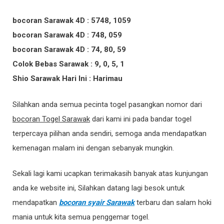
bocoran Sarawak 4D : 5748, 1059
bocoran Sarawak 4D : 748, 059
bocoran Sarawak 4D : 74, 80, 59
Colok Bebas Sarawak : 9, 0, 5, 1
Shio Sarawak Hari Ini : Harimau
Silahkan anda semua pecinta togel pasangkan nomor dari
bocoran Togel Sarawak
dari kami ini pada bandar togel
terpercaya pilihan anda sendiri, semoga anda mendapatkan
kemenagan malam ini dengan sebanyak mungkin.
Sekali lagi kami ucapkan terimakasih banyak atas kunjungan
anda ke website ini, Silahkan datang lagi besok untuk
mendapatkan
bocoran syair Sarawak
terbaru dan salam hoki
mania untuk kita semua penggemar togel.