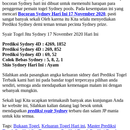
bocoran Sydney hari ini dibuat untuk memenuhi harapan para
penggemar pemain togel Sydney pools. Pada kesempatan ini yang
mencari
Bocoran Sydney Hari Ini 17 November 2020
, pasti
sangat banyak sekali Oleh karena itu Kita selalu menyediakan
Prediksi Sydney demi teman teman pecinta Sydney prize.
Syair Togel Jitu Sydney 17 November 2020 Hari Ini
Prediksi Sydney 4D : 4269, 1852
Prediksi Sydney 4D : 269, 852
Prediksi Sydney 4D : 69, 52
Colok Bebas Sydney : 5, 8, 2, 1
Shio Sydney Hari Ini : Ayam
Silahkan anda pasangkan angka keluaran sidney dari Prediksi Togel
Terbaik kami hari ini pada bandar togel terpercaya pilihan anda
sendiri, semoga anda mendapatkan kemenagan malam ini dengan
sebanyak mungkin.
Sekali lagi Kita ucapkan terimakasih banyak atas kunjungan Anda
ke website ini, Silahkan kalian datang lagi besok untuk
mendapatkan
prediksi syair Sydney
terbaru dan salam JP mania
untuk kita semua.
Tags:
Bukaan Togel
,
Keluaran Togel Hari ini
,
Master Prediksi