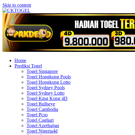
Skip to content
Home
Prediksi Togel
Togel Singapore
Togel Hongkong Pools
Togel Hongkong Lotto
Togel Sydney Pools
Togel Sydney Lotto
Togel King Kong 4D
Togel Bullseye
Togel Cambodia
Togel Pcso
Togel Cagliari
Togel Azerbaijan
Togel Nigeria4d