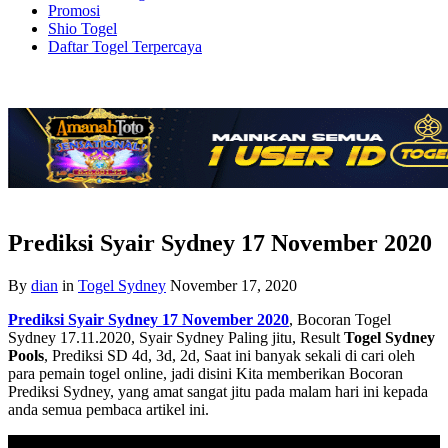
Promosi
Shio Togel
Daftar Togel Terpercaya
Prediksi Syair Sydney 17 November 2020
By
dian
in
Togel Sydney
November 17, 2020
Prediksi Syair Sydney 17 November 2020
, Bocoran Togel
Sydney 17.11.2020, Syair Sydney Paling jitu, Result
Togel Sydney
Pools
, Prediksi SD 4d, 3d, 2d, Saat ini banyak sekali di cari oleh
para pemain togel online, jadi disini Kita memberikan Bocoran
Prediksi Sydney, yang amat sangat jitu pada malam hari ini kepada
anda semua pembaca artikel ini.