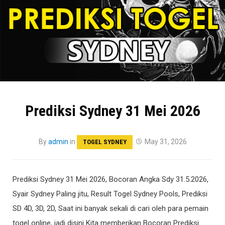
Prediksi Sydney 31 Mei 2026
By
admin
in
May 31, 2026
TOGEL SYDNEY
Prediksi Sydney 31 Mei 2026, Bocoran Angka Sdy 31.5.2026,
Syair Sydney Paling jitu, Result Togel Sydney Pools, Prediksi
SD 4D, 3D, 2D, Saat ini banyak sekali di cari oleh para pemain
togel online, jadi disini Kita memberikan Bocoran Prediksi