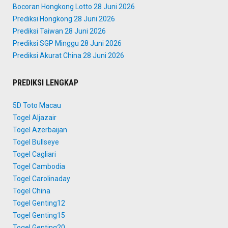
Bocoran Hongkong Lotto 28 Juni 2026
Prediksi Hongkong 28 Juni 2026
Prediksi Taiwan 28 Juni 2026
Prediksi SGP Minggu 28 Juni 2026
Prediksi Akurat China 28 Juni 2026
PREDIKSI LENGKAP
5D Toto Macau
Togel Aljazair
Togel Azerbaijan
Togel Bullseye
Togel Cagliari
Togel Cambodia
Togel Carolinaday
Togel China
Togel Genting12
Togel Genting15
Togel Genting20