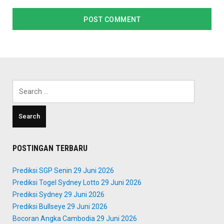
Search
for:
POSTINGAN TERBARU
Prediksi SGP Senin 29 Juni 2026
Prediksi Togel Sydney Lotto 29 Juni 2026
Prediksi Sydney 29 Juni 2026
Prediksi Bullseye 29 Juni 2026
Bocoran Angka Cambodia 29 Juni 2026