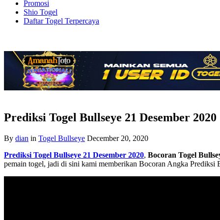
Promosi
Shio Togel
Daftar Togel Terpercaya
Prediksi Togel Bullseye 21 Desember 2020
By
dian
in
Togel Bullseye
December 20, 2020
Prediksi Togel Bullseye 21 Desember 2020
,
Bocoran Togel Bullse
pemain togel, jadi di sini kami memberikan Bocoran Angka Prediksi B