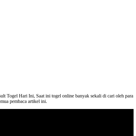
t Togel Hari Ini, Saat ini togel online banyak sekali di cari oleh para
mua pembaca artikel ini.