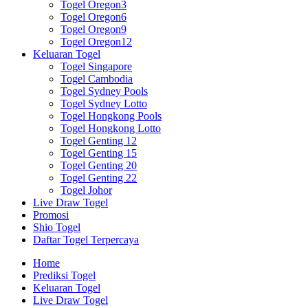
Togel Oregon3
Togel Oregon6
Togel Oregon9
Togel Oregon12
Keluaran Togel
Togel Singapore
Togel Cambodia
Togel Sydney Pools
Togel Sydney Lotto
Togel Hongkong Pools
Togel Hongkong Lotto
Togel Genting 12
Togel Genting 15
Togel Genting 20
Togel Genting 22
Togel Johor
Live Draw Togel
Promosi
Shio Togel
Daftar Togel Terpercaya
Home
Prediksi Togel
Keluaran Togel
Live Draw Togel