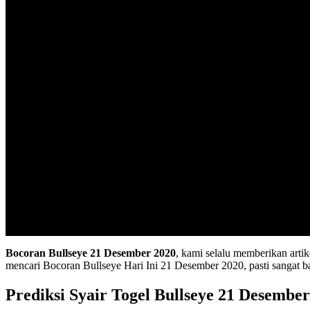
Bocoran Bullseye 21 Desember 2020
, kami selalu memberikan arti
mencari Bocoran Bullseye Hari Ini 21 Desember 2020, pasti sangat ba
Prediksi Syair Togel Bullseye 21 Desembe