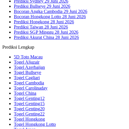
Prediksi Sydney 29 Juni 2026
Prediksi Bullseye 29 Juni 2026
Bocoran Angka Cambodia 29 Juni 2026
Bocoran Hongkong Lotto 28 Juni 2026
Prediksi Hongkong 28 Juni 2026
Prediksi Taiwan 28 Juni 2026
Prediksi SGP Minggu 28 Juni 2026
Prediksi Akurat China 28 Juni 2026
Prediksi Lengkap
5D Toto Macau
Togel Aljazair
Togel Azerbaijan
Togel Bullseye
Togel Cagliari
Togel Cambodia
Togel Carolinaday
Togel China
Togel Genting12
Togel Genting15
Togel Genting20
Togel Genting22
Togel Hongkong
Togel Hongkong Lotto