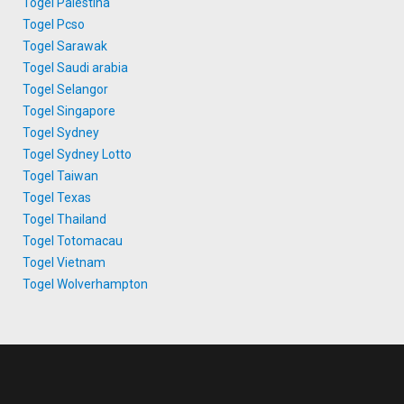
Togel Palestina
Togel Pcso
Togel Sarawak
Togel Saudi arabia
Togel Selangor
Togel Singapore
Togel Sydney
Togel Sydney Lotto
Togel Taiwan
Togel Texas
Togel Thailand
Togel Totomacau
Togel Vietnam
Togel Wolverhampton