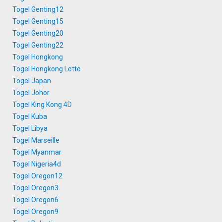
Togel Genting12
Togel Genting15
Togel Genting20
Togel Genting22
Togel Hongkong
Togel Hongkong Lotto
Togel Japan
Togel Johor
Togel King Kong 4D
Togel Kuba
Togel Libya
Togel Marseille
Togel Myanmar
Togel Nigeria4d
Togel Oregon12
Togel Oregon3
Togel Oregon6
Togel Oregon9