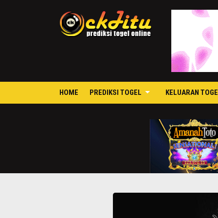
HOME
PREDIKSI TOGEL
KELUARAN TOGE