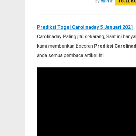
By
dian
in
TOGEL CA
Prediksi Togel Carolinaday 5 Januari 2021
–
Carolinaday Paling jitu sekarang, Saat ini banyak
kami memberikan Bocoran
Prediksi Carolina
anda semua pembaca artikel ini.