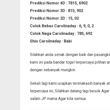
Prediksi Nomor 4D : 7815, 6902
Prediksi Nomor 3D : 815, 902
Prediksi Nomor 2D : 15, 02
Colok Bebas Carolinaday : 6, 9, 0, 2
Colok Naga Carolinaday : 785, 692
Shio Carolinaday : Babi
Silahkan anda simak dengan baik dan pasang
kami ini pada bandar togel terpercaya piliha
dengan sebanyak mungkin.
Sekali lagi kami ucapkan terimakasih banyak a
terpercaya ini, Silahkan datang lagi besok Ag
salam JP mania Agar kita semua.