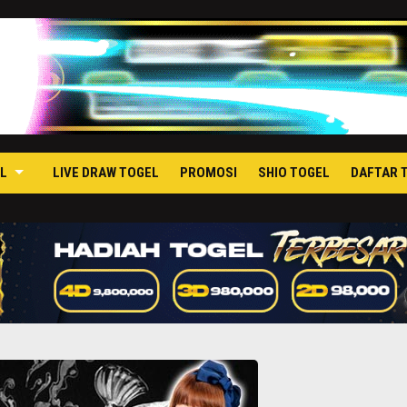
Skip
to
content
L
LIVE DRAW TOGEL
PROMOSI
SHIO TOGEL
DAFTAR 