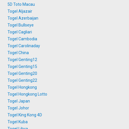
5D Toto Macau
Togel Aljazair
Togel Azerbaijan
Togel Bullseye
Togel Cagliari
Togel Cambodia
Togel Carolinaday
Togel China
Togel Genting12
Togel Genting15
Togel Genting20
Togel Genting22
Togel Hongkong
Togel Hongkong Lotto
Togel Japan
Togel Johor
Togel King Kong 4D
Togel Kuba
Togel Libya