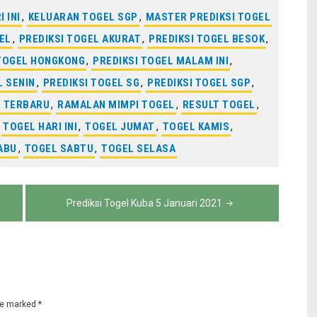
 INI
,
KELUARAN TOGEL SGP
,
MASTER PREDIKSI TOGEL
EL
,
PREDIKSI TOGEL AKURAT
,
PREDIKSI TOGEL BESOK
,
 TOGEL HONGKONG
,
PREDIKSI TOGEL MALAM INI
,
L SENIN
,
PREDIKSI TOGEL SG
,
PREDIKSI TOGEL SGP
,
L TERBARU
,
RAMALAN MIMPI TOGEL
,
RESULT TOGEL
,
,
TOGEL HARI INI
,
TOGEL JUMAT
,
TOGEL KAMIS
,
ABU
,
TOGEL SABTU
,
TOGEL SELASA
Prediksi Togel Kuba 5 Januari 2021
are marked
*