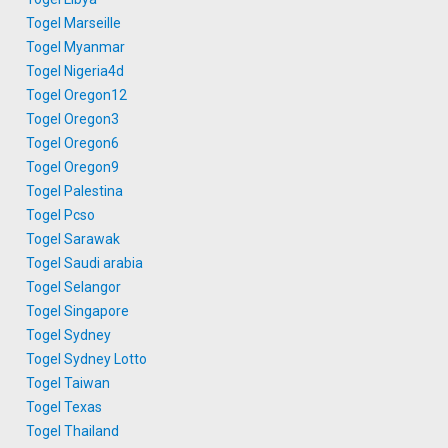
Togel Marseille
Togel Myanmar
Togel Nigeria4d
Togel Oregon12
Togel Oregon3
Togel Oregon6
Togel Oregon9
Togel Palestina
Togel Pcso
Togel Sarawak
Togel Saudi arabia
Togel Selangor
Togel Singapore
Togel Sydney
Togel Sydney Lotto
Togel Taiwan
Togel Texas
Togel Thailand