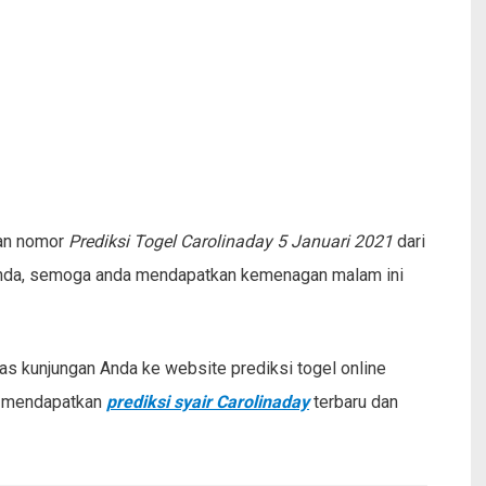
kan nomor
Prediksi Togel Carolinaday 5 Januari 2021
dari
n anda, semoga anda mendapatkan kemenagan malam ini
tas kunjungan Anda ke website prediksi togel online
ar mendapatkan
prediksi syair Carolinaday
terbaru dan