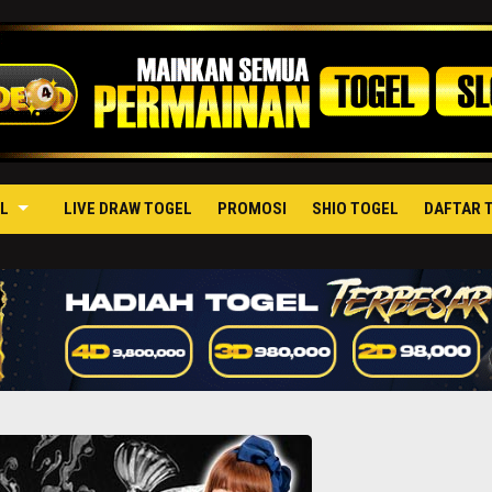
Skip
to
content
L
LIVE DRAW TOGEL
PROMOSI
SHIO TOGEL
DAFTAR 