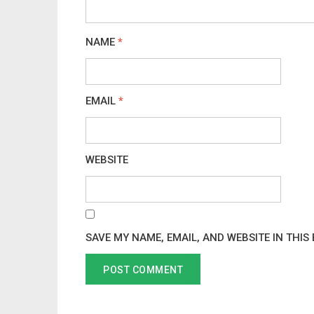
NAME
*
EMAIL
*
WEBSITE
SAVE MY NAME, EMAIL, AND WEBSITE IN THIS