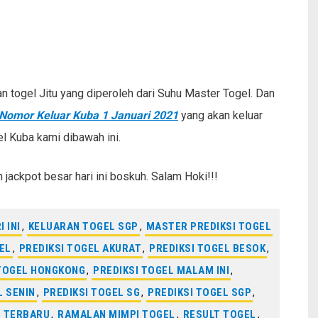
 togel Jitu yang diperoleh dari Suhu Master Togel. Dan
Nomor Keluar Kuba 1 Januari 2021
yang akan keluar
l Kuba kami dibawah ini.
ackpot besar hari ini boskuh. Salam Hoki!!!
 INI
,
KELUARAN TOGEL SGP
,
MASTER PREDIKSI TOGEL
EL
,
PREDIKSI TOGEL AKURAT
,
PREDIKSI TOGEL BESOK
,
 TOGEL HONGKONG
,
PREDIKSI TOGEL MALAM INI
,
L SENIN
,
PREDIKSI TOGEL SG
,
PREDIKSI TOGEL SGP
,
L TERBARU
,
RAMALAN MIMPI TOGEL
,
RESULT TOGEL
,