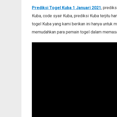
Prediksi Togel Kuba 1 Januari 2021
, predik
Kuba, code syair Kuba, prediksi Kuba terjitu han
togel Kuba yang kami berikan ini hanya untuk 
memudahkan para pemain togel dalam memas