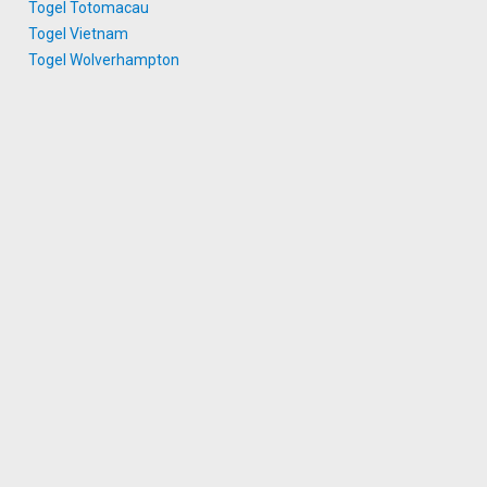
Togel Totomacau
Togel Vietnam
Togel Wolverhampton