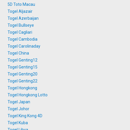
5D Toto Macau
Togel Aljazair
Togel Azerbaijan
Togel Bullseye
Togel Cagliari
Togel Cambodia
Togel Carolinaday
Togel China
Togel Genting12
Togel Genting15
Togel Genting20
Togel Genting22
Togel Hongkong
Togel Hongkong Lotto
Togel Japan
Togel Johor
Togel King Kong 4D
Togel Kuba
Togel Libya