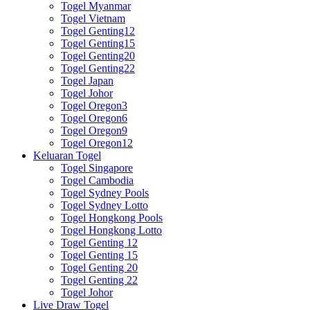
Togel Myanmar
Togel Vietnam
Togel Genting12
Togel Genting15
Togel Genting20
Togel Genting22
Togel Japan
Togel Johor
Togel Oregon3
Togel Oregon6
Togel Oregon9
Togel Oregon12
Keluaran Togel
Togel Singapore
Togel Cambodia
Togel Sydney Pools
Togel Sydney Lotto
Togel Hongkong Pools
Togel Hongkong Lotto
Togel Genting 12
Togel Genting 15
Togel Genting 20
Togel Genting 22
Togel Johor
Live Draw Togel