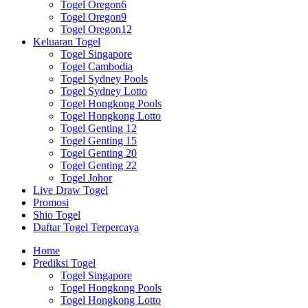
Togel Oregon6
Togel Oregon9
Togel Oregon12
Keluaran Togel
Togel Singapore
Togel Cambodia
Togel Sydney Pools
Togel Sydney Lotto
Togel Hongkong Pools
Togel Hongkong Lotto
Togel Genting 12
Togel Genting 15
Togel Genting 20
Togel Genting 22
Togel Johor
Live Draw Togel
Promosi
Shio Togel
Daftar Togel Terpercaya
Home
Prediksi Togel
Togel Singapore
Togel Hongkong Pools
Togel Hongkong Lotto