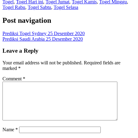
Togel
,
Togel Hari ini
,
Togel Jumat
,
Togel Kamis
,
Togel Minggu
,
Togel Rabu
,
Togel Sabtu
,
Togel Selasa
Post navigation
Prediksi Togel Sydney 25 Desember 2020
Prediksi Saudi Arabia 25 Desember 2020
Leave a Reply
Your email address will not be published.
Required fields are
marked
*
Comment
*
Name
*