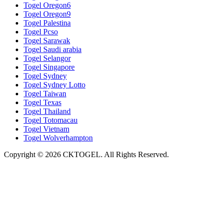
Togel Oregon6
Togel Oregon9
Togel Palestina
Togel Pcso
Togel Sarawak
Togel Saudi arabia
Togel Selangor
Togel Singapore
Togel Sydney
Togel Sydney Lotto
Togel Taiwan
Togel Texas
Togel Thailand
Togel Totomacau
Togel Vietnam
Togel Wolverhampton
Copyright © 2026 CKTOGEL. All Rights Reserved.