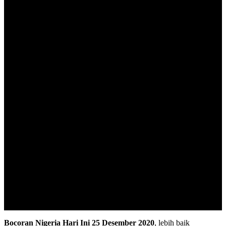
Bocoran Nigeria Hari Ini 25 Desember 2020
, lebih baik