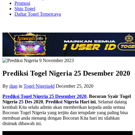
Promosi
Shio Togel
Daftar Togel Terpercaya
Prediksi Togel Nigeria 25 Desember 2020
By
dian
in
Togel Nigeria4d
December 25, 2020
Prediksi Togel Nigeria 25 Desember 2020
,
Bocoran Syair Togel
Nigeria 25 Des 2020
,
Prediksi Nigeria Hari ini
, Selamat datang
kembali Kita selalu admin akan memberikan kepada anda semua
Bocoran Togel Nigeria yang terjitu dan terupdate yang paling bisa
membuat anda menang dengan Bocoran Kita hari ini silahkan
disimak dibawah ini.