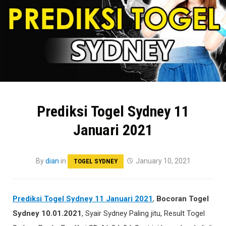
Prediksi Togel Sydney 11
Januari 2021
By
dian
in
January 10, 2021
TOGEL SYDNEY
Prediksi Togel Sydney 11 Januari 2021
,
Bocoran Togel
Sydney 10.01.2021
, Syair Sydney Paling jitu, Result Togel