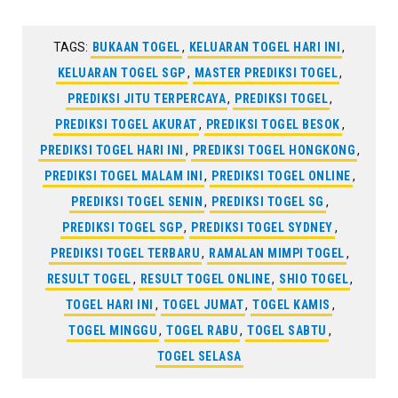
TAGS:
BUKAAN TOGEL
,
KELUARAN TOGEL HARI INI
,
KELUARAN TOGEL SGP
,
MASTER PREDIKSI TOGEL
,
PREDIKSI JITU TERPERCAYA
,
PREDIKSI TOGEL
,
PREDIKSI TOGEL AKURAT
,
PREDIKSI TOGEL BESOK
,
PREDIKSI TOGEL HARI INI
,
PREDIKSI TOGEL HONGKONG
,
PREDIKSI TOGEL MALAM INI
,
PREDIKSI TOGEL ONLINE
,
PREDIKSI TOGEL SENIN
,
PREDIKSI TOGEL SG
,
PREDIKSI TOGEL SGP
,
PREDIKSI TOGEL SYDNEY
,
PREDIKSI TOGEL TERBARU
,
RAMALAN MIMPI TOGEL
,
RESULT TOGEL
,
RESULT TOGEL ONLINE
,
SHIO TOGEL
,
TOGEL HARI INI
,
TOGEL JUMAT
,
TOGEL KAMIS
,
TOGEL MINGGU
,
TOGEL RABU
,
TOGEL SABTU
,
TOGEL SELASA