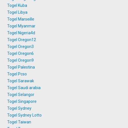
Togel Kuba
Togel Libya
Togel Marseille
Togel Myanmar
Togel Nigeria4d
Togel Oregon12
Togel Oregon3
Togel Oregon6
Togel Oregon9
Togel Palestina
Togel Pcso
Togel Sarawak
Togel Saudi arabia
Togel Selangor
Togel Singapore
Togel Sydney
Togel Sydney Lotto
Togel Taiwan