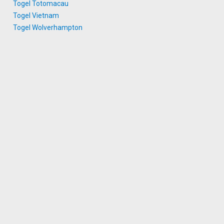
Togel Totomacau
Togel Vietnam
Togel Wolverhampton