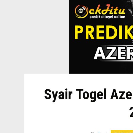
Syair Togel Az