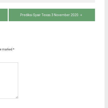
Prediksi Syair Texas 3 November 2020
are marked
*