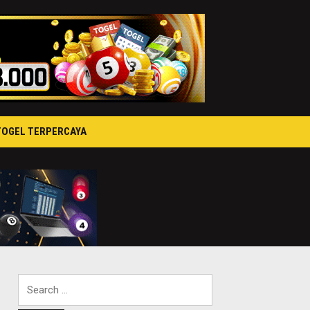
TOGEL TERPERCAYA
Search
for: