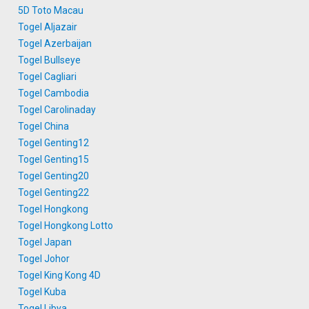
5D Toto Macau
Togel Aljazair
Togel Azerbaijan
Togel Bullseye
Togel Cagliari
Togel Cambodia
Togel Carolinaday
Togel China
Togel Genting12
Togel Genting15
Togel Genting20
Togel Genting22
Togel Hongkong
Togel Hongkong Lotto
Togel Japan
Togel Johor
Togel King Kong 4D
Togel Kuba
Togel Libya