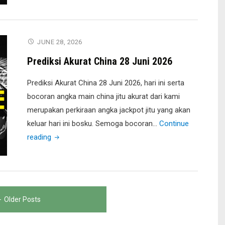
Minggu
28
Juni
JUNE 28, 2026
2026"
Prediksi Akurat China 28 Juni 2026
Prediksi Akurat China 28 Juni 2026, hari ini serta
bocoran angka main china jitu akurat dari kami
merupakan perkiraan angka jackpot jitu yang akan
keluar hari ini bosku. Semoga bocoran…
Continue
"Prediksi
reading
Akurat
China
28
Juni
Older Posts
2026"