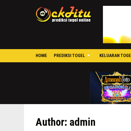
HOME
PREDIKSI TOGEL
KELUARAN TOGE
Author:
admin