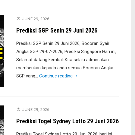
JUNE 29, 2026
Prediksi SGP Senin 29 Juni 2026
Prediksi SGP Senin 29 Juni 2026, Bocoran Syair
Angka SGP 29-07-2026, Prediksi Singapore Hari ini,
Selamat datang kembali Kita selalu admin akan
memberikan kepada anda semua Bocoran Angka
"Prediksi
SGP yang…
Continue reading
SGP
Senin
29
Juni
JUNE 29, 2026
2026"
Prediksi Togel Sydney Lotto 29 Juni 2026
Prediksi Togel Sydney Lotto 29 Juni 2026. hari ini.