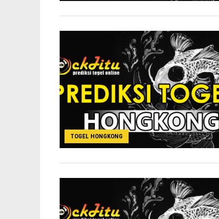
TOGEL HONGKONG