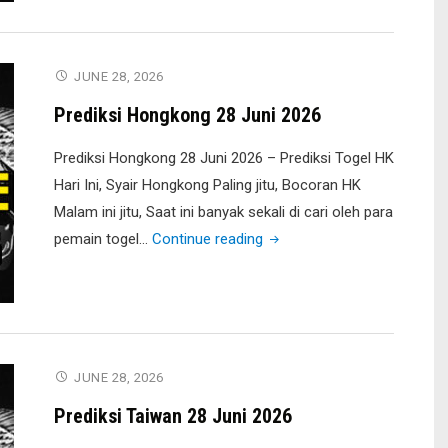
Lotto
28
Juni
JUNE 28, 2026
2026"
Prediksi Hongkong 28 Juni 2026
Prediksi Hongkong 28 Juni 2026 – Prediksi Togel HK
Hari Ini, Syair Hongkong Paling jitu, Bocoran HK
Malam ini jitu, Saat ini banyak sekali di cari oleh para
"Prediksi
pemain togel…
Continue reading
Hongkong
28
Juni
2026"
JUNE 28, 2026
Prediksi Taiwan 28 Juni 2026