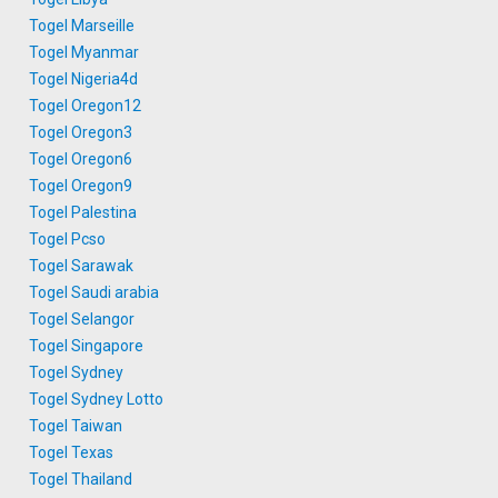
Togel Marseille
Togel Myanmar
Togel Nigeria4d
Togel Oregon12
Togel Oregon3
Togel Oregon6
Togel Oregon9
Togel Palestina
Togel Pcso
Togel Sarawak
Togel Saudi arabia
Togel Selangor
Togel Singapore
Togel Sydney
Togel Sydney Lotto
Togel Taiwan
Togel Texas
Togel Thailand