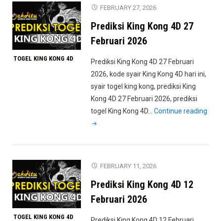
28
FEBRUARY 27, 2026
Febr
Prediksi King Kong 4D 27
202
Februari 2026
TOGEL KING KONG 4D
Prediksi King Kong 4D 27 Februari
2026, kode syair King Kong 4D hari ini,
syair togel king kong, prediksi King
Kong 4D 27 Februari 2026, prediksi
"Pre
togel King Kong 4D…
Continue reading
King
Kon
4D
27
FEBRUARY 11, 2026
Febr
Prediksi King Kong 4D 12
202
Februari 2026
TOGEL KING KONG 4D
Prediksi King Kong 4D 12 Februari