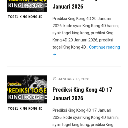
Januari 2026
TOGEL KING KONG 4D
Prediksi King Kong 4D 20 Januari
2026, kode syair King Kong 4D hari ini,
syair togel king kong, prediksi King
Kong 4D 20 Januari 2026, prediksi
"Pre
togel King Kong 4D…
Continue reading
King
Kon
4D
20
JANUARY 16, 2026
Janu
Prediksi King Kong 4D 17
202
Januari 2026
TOGEL KING KONG 4D
Prediksi King Kong 4D 17 Januari
2026, kode syair King Kong 4D hari ini,
syair togel king kong, prediksi King