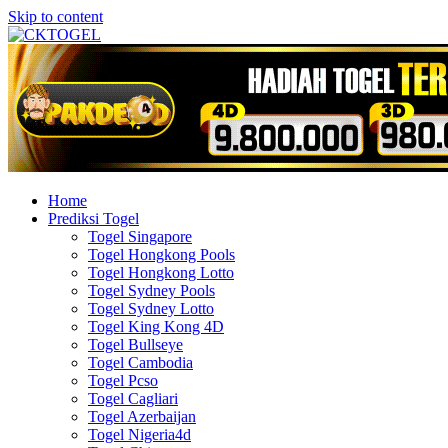
Skip to content
Home
Prediksi Togel
Togel Singapore
Togel Hongkong Pools
Togel Hongkong Lotto
Togel Sydney Pools
Togel Sydney Lotto
Togel King Kong 4D
Togel Bullseye
Togel Cambodia
Togel Pcso
Togel Cagliari
Togel Azerbaijan
Togel Nigeria4d