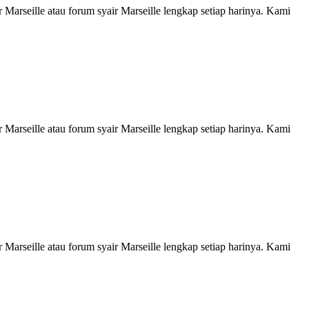
r Marseille atau forum syair Marseille lengkap setiap harinya. Kami
r Marseille atau forum syair Marseille lengkap setiap harinya. Kami
r Marseille atau forum syair Marseille lengkap setiap harinya. Kami