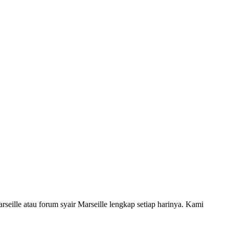
rseille atau forum syair Marseille lengkap setiap harinya. Kami