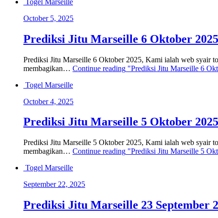
Togel Marseille
October 5, 2025
Prediksi Jitu Marseille 6 Oktober 202
Prediksi Jitu Marseille 6 Oktober 2025, Kami ialah web syair t
membagikan…
Continue reading
"Prediksi Jitu Marseille 6 Ok
Togel Marseille
October 4, 2025
Prediksi Jitu Marseille 5 Oktober 202
Prediksi Jitu Marseille 5 Oktober 2025, Kami ialah web syair t
membagikan…
Continue reading
"Prediksi Jitu Marseille 5 Ok
Togel Marseille
September 22, 2025
Prediksi Jitu Marseille 23 September 