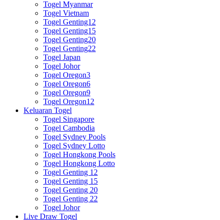
Togel Myanmar
Togel Vietnam
Togel Genting12
Togel Genting15
Togel Genting20
Togel Genting22
Togel Japan
Togel Johor
Togel Oregon3
Togel Oregon6
Togel Oregon9
Togel Oregon12
Keluaran Togel
Togel Singapore
Togel Cambodia
Togel Sydney Pools
Togel Sydney Lotto
Togel Hongkong Pools
Togel Hongkong Lotto
Togel Genting 12
Togel Genting 15
Togel Genting 20
Togel Genting 22
Togel Johor
Live Draw Togel