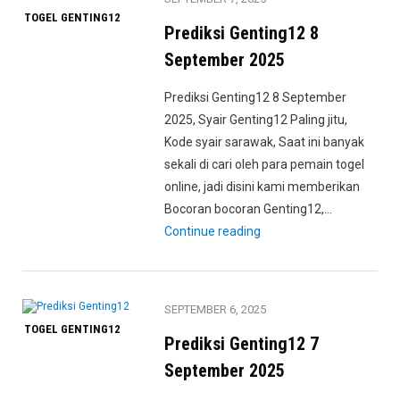
2025"
TOGEL GENTING12
Prediksi Genting12 8
September 2025
Prediksi Genting12 8 September
2025, Syair Genting12 Paling jitu,
Kode syair sarawak, Saat ini banyak
sekali di cari oleh para pemain togel
online, jadi disini kami memberikan
Bocoran bocoran Genting12,…
"Prediksi
Continue reading
Genting12
8
September
SEPTEMBER 6, 2025
2025"
TOGEL GENTING12
Prediksi Genting12 7
September 2025