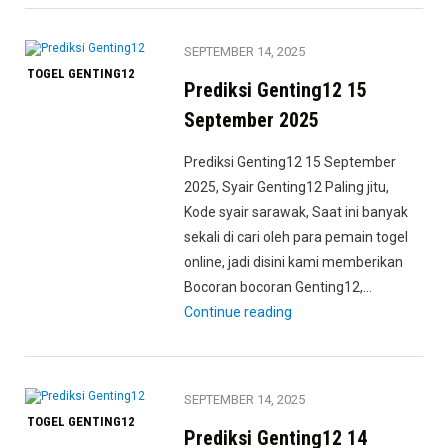
16
September
SEPTEMBER 14, 2025
2025"
TOGEL GENTING12
Prediksi Genting12 15
September 2025
Prediksi Genting12 15 September
2025, Syair Genting12 Paling jitu,
Kode syair sarawak, Saat ini banyak
sekali di cari oleh para pemain togel
online, jadi disini kami memberikan
Bocoran bocoran Genting12,…
"Prediksi
Continue reading
Genting12
15
September
SEPTEMBER 14, 2025
2025"
TOGEL GENTING12
Prediksi Genting12 14