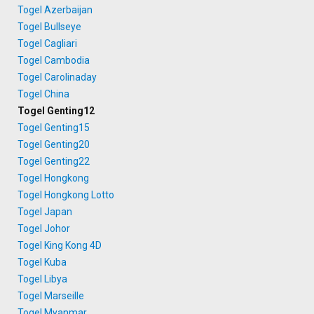
Togel Azerbaijan
Togel Bullseye
Togel Cagliari
Togel Cambodia
Togel Carolinaday
Togel China
Togel Genting12
Togel Genting15
Togel Genting20
Togel Genting22
Togel Hongkong
Togel Hongkong Lotto
Togel Japan
Togel Johor
Togel King Kong 4D
Togel Kuba
Togel Libya
Togel Marseille
Togel Myanmar