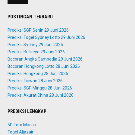
POSTINGAN TERBARU
Prediksi SGP Senin 29 Juni 2026
Prediksi Togel Sydney Lotto 29 Juni 2026
Prediksi Sydney 29 Juni 2026
Prediksi Bullseye 29 Juni 2026
Bocoran Angka Cambodia 29 Juni 2026
Bocoran Hongkong Lotto 28 Juni 2026
Prediksi Hongkong 28 Juni 2026
Prediksi Taiwan 28 Juni 2026
Prediksi SGP Minggu 28 Juni 2026
Prediksi Akurat China 28 Juni 2026
PREDIKSI LENGKAP
5D Toto Macau
Togel Aljazair