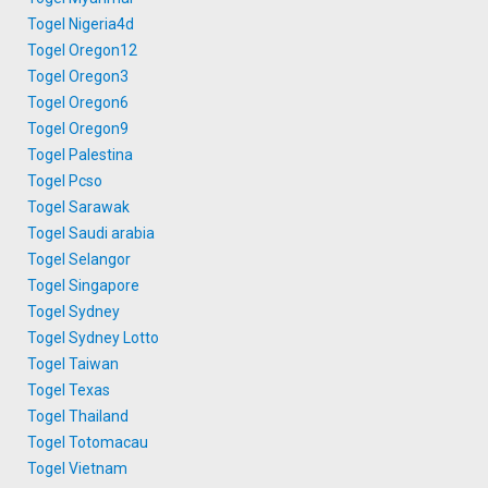
Togel Nigeria4d
Togel Oregon12
Togel Oregon3
Togel Oregon6
Togel Oregon9
Togel Palestina
Togel Pcso
Togel Sarawak
Togel Saudi arabia
Togel Selangor
Togel Singapore
Togel Sydney
Togel Sydney Lotto
Togel Taiwan
Togel Texas
Togel Thailand
Togel Totomacau
Togel Vietnam