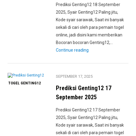
Prediksi Genting12 18 September
2025, Syair Genting12 Paling jitu,
Kode syair sarawak, Saat ini banyak
sekali di cari oleh para pemain togel
online, jadi disini kami memberikan
Bocoran bocoran Genting12,…
"Prediksi
Continue reading
Genting12
18
September
SEPTEMBER 17, 2025
2025"
TOGEL GENTING12
Prediksi Genting12 17
September 2025
Prediksi Genting12 17 September
2025, Syair Genting12 Paling jitu,
Kode syair sarawak, Saat ini banyak
sekali di cari oleh para pemain togel