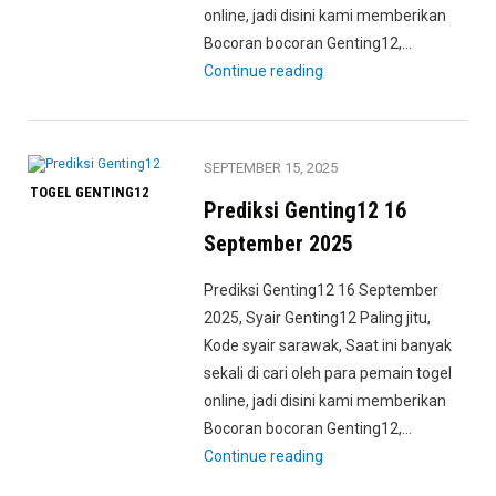
online, jadi disini kami memberikan
Bocoran bocoran Genting12,…
"Prediksi
Continue reading
Genting12
17
September
SEPTEMBER 15, 2025
2025"
TOGEL GENTING12
Prediksi Genting12 16
September 2025
Prediksi Genting12 16 September
2025, Syair Genting12 Paling jitu,
Kode syair sarawak, Saat ini banyak
sekali di cari oleh para pemain togel
online, jadi disini kami memberikan
Bocoran bocoran Genting12,…
"Prediksi
Continue reading
Genting12