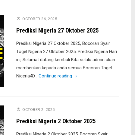
OCTOBER 26, 2025
Prediksi Nigeria 27 Oktober 2025
Prediksi Nigeria 27 Oktober 2025, Bocoran Syair
Togel Nigeria 27 Oktober 2025, Prediksi Nigeria Hari
ini, Selamat datang kembali Kita selalu admin akan
memberikan kepada anda semua Bocoran Togel
"Prediksi
Nigeria4D…
Continue reading
Nigeria
27
Oktober
2025"
OCTOBER 2, 2025
Prediksi Nigeria 2 Oktober 2025
Prediksi Nigeria 2 Oktober 2025, Bocoran Syair