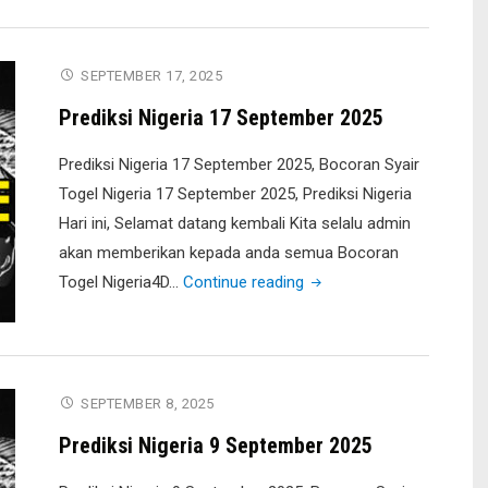
18
September
2025"
SEPTEMBER 17, 2025
Prediksi Nigeria 17 September 2025
Prediksi Nigeria 17 September 2025, Bocoran Syair
Togel Nigeria 17 September 2025, Prediksi Nigeria
Hari ini, Selamat datang kembali Kita selalu admin
akan memberikan kepada anda semua Bocoran
"Prediksi
Togel Nigeria4D…
Continue reading
Nigeria
17
September
2025"
SEPTEMBER 8, 2025
Prediksi Nigeria 9 September 2025