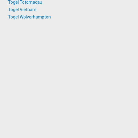
Togel Totomacau
Togel Vietnam
Togel Wolverhampton