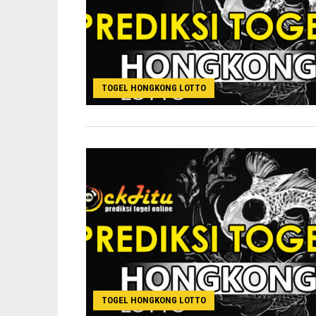
TOGEL HONGKONG LOTTO
TOGEL HONGKONG LOTTO