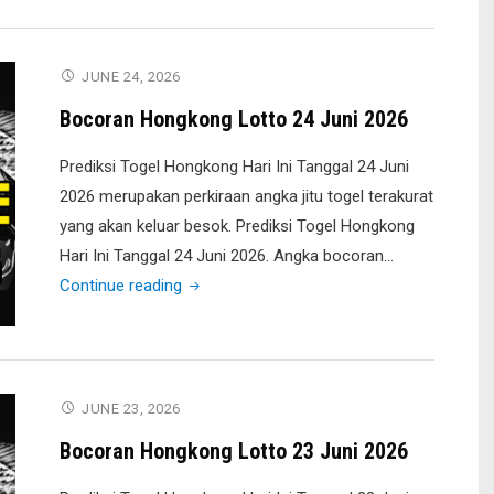
Lotto
25
Juni
JUNE 24, 2026
2026"
Bocoran Hongkong Lotto 24 Juni 2026
Prediksi Togel Hongkong Hari Ini Tanggal 24 Juni
2026 merupakan perkiraan angka jitu togel terakurat
yang akan keluar besok. Prediksi Togel Hongkong
Hari Ini Tanggal 24 Juni 2026. Angka bocoran…
"Bocoran
Continue reading
Hongkong
Lotto
24
Juni
JUNE 23, 2026
2026"
Bocoran Hongkong Lotto 23 Juni 2026