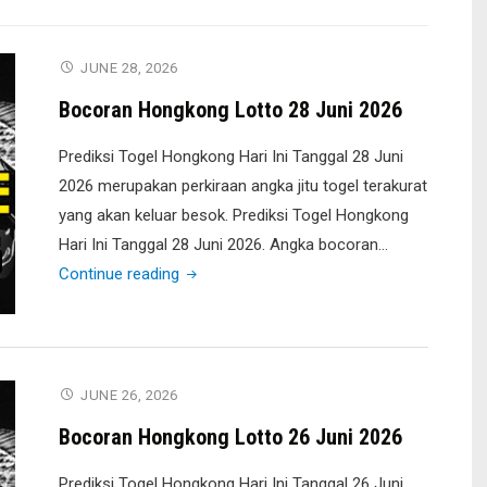
JUNE 28, 2026
Bocoran Hongkong Lotto 28 Juni 2026
Prediksi Togel Hongkong Hari Ini Tanggal 28 Juni
2026 merupakan perkiraan angka jitu togel terakurat
yang akan keluar besok. Prediksi Togel Hongkong
Hari Ini Tanggal 28 Juni 2026. Angka bocoran…
"Bocoran
Continue reading
Hongkong
Lotto
28
Juni
JUNE 26, 2026
2026"
Bocoran Hongkong Lotto 26 Juni 2026
Prediksi Togel Hongkong Hari Ini Tanggal 26 Juni