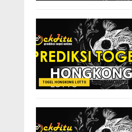
TOGEL HONGKONG LOTTO