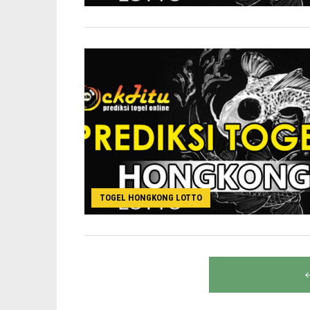
TOGEL HONGKONG LOTTO
Posts
navigation