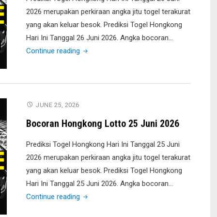
2026 merupakan perkiraan angka jitu togel terakurat
yang akan keluar besok. Prediksi Togel Hongkong
Hari Ini Tanggal 26 Juni 2026. Angka bocoran…
"Bocoran
Continue reading
Hongkong
Lotto
26
Juni
JUNE 25, 2026
2026"
Bocoran Hongkong Lotto 25 Juni 2026
Prediksi Togel Hongkong Hari Ini Tanggal 25 Juni
2026 merupakan perkiraan angka jitu togel terakurat
yang akan keluar besok. Prediksi Togel Hongkong
Hari Ini Tanggal 25 Juni 2026. Angka bocoran…
"Bocoran
Continue reading
Hongkong