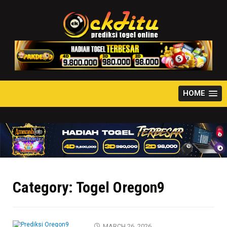
Skip
to
content
HOME
Category:
Togel Oregon9
MARCH 26, 2026