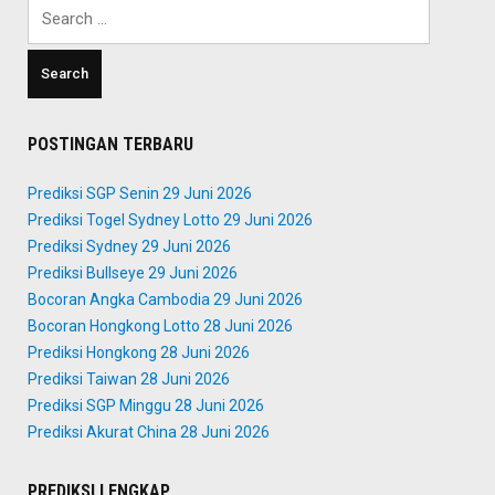
Search
for:
POSTINGAN TERBARU
Prediksi SGP Senin 29 Juni 2026
Prediksi Togel Sydney Lotto 29 Juni 2026
Prediksi Sydney 29 Juni 2026
Prediksi Bullseye 29 Juni 2026
Bocoran Angka Cambodia 29 Juni 2026
Bocoran Hongkong Lotto 28 Juni 2026
Prediksi Hongkong 28 Juni 2026
Prediksi Taiwan 28 Juni 2026
Prediksi SGP Minggu 28 Juni 2026
Prediksi Akurat China 28 Juni 2026
PREDIKSI LENGKAP