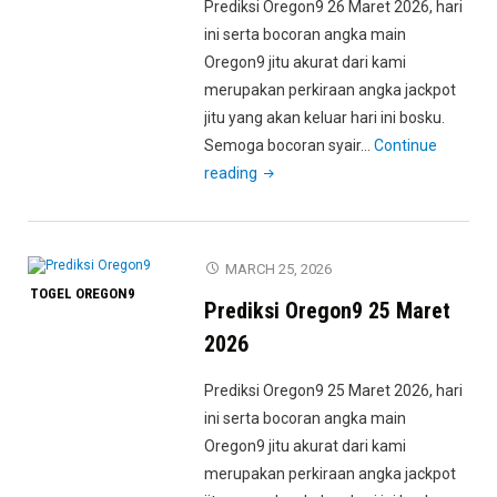
Prediksi Oregon9 26 Maret 2026, hari
ini serta bocoran angka main
Oregon9 jitu akurat dari kami
merupakan perkiraan angka jackpot
jitu yang akan keluar hari ini bosku.
Semoga bocoran syair…
Continue
"Prediksi
reading
Oregon9
26
Maret
MARCH 25, 2026
2026"
TOGEL OREGON9
Prediksi Oregon9 25 Maret
2026
Prediksi Oregon9 25 Maret 2026, hari
ini serta bocoran angka main
Oregon9 jitu akurat dari kami
merupakan perkiraan angka jackpot