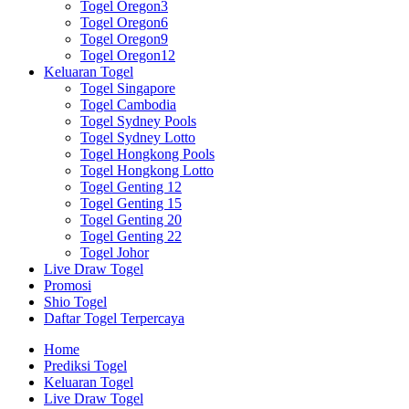
Togel Oregon3
Togel Oregon6
Togel Oregon9
Togel Oregon12
Keluaran Togel
Togel Singapore
Togel Cambodia
Togel Sydney Pools
Togel Sydney Lotto
Togel Hongkong Pools
Togel Hongkong Lotto
Togel Genting 12
Togel Genting 15
Togel Genting 20
Togel Genting 22
Togel Johor
Live Draw Togel
Promosi
Shio Togel
Daftar Togel Terpercaya
Home
Prediksi Togel
Keluaran Togel
Live Draw Togel