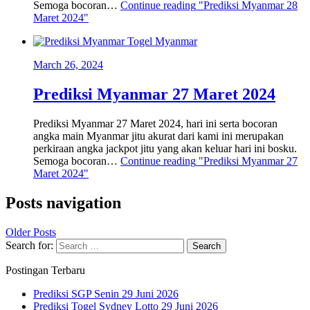
Semoga bocoran…
Continue reading
"Prediksi Myanmar 28
Maret 2024"
Togel Myanmar
March 26, 2024
Prediksi Myanmar 27 Maret 2024
Prediksi Myanmar 27 Maret 2024, hari ini serta bocoran
angka main Myanmar jitu akurat dari kami ini merupakan
perkiraan angka jackpot jitu yang akan keluar hari ini bosku.
Semoga bocoran…
Continue reading
"Prediksi Myanmar 27
Maret 2024"
Posts navigation
Older Posts
Search for:
Postingan Terbaru
Prediksi SGP Senin 29 Juni 2026
Prediksi Togel Sydney Lotto 29 Juni 2026