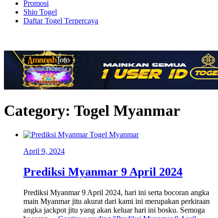
Promosi
Shio Togel
Daftar Togel Terpercaya
Category:
Togel Myanmar
Togel Myanmar
April 9, 2024
Prediksi Myanmar 9 April 2024
Prediksi Myanmar 9 April 2024, hari ini serta bocoran angka
main Myanmar jitu akurat dari kami ini merupakan perkiraan
angka jackpot jitu yang akan keluar hari ini bosku. Semoga