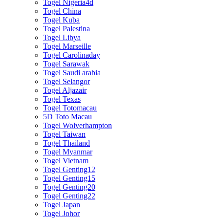
Togel Nigeria4d
Togel China
Togel Kuba
Togel Palestina
Togel Libya
Togel Marseille
Togel Carolinaday
Togel Sarawak
Togel Saudi arabia
Togel Selangor
Togel Aljazair
Togel Texas
Togel Totomacau
5D Toto Macau
Togel Wolverhampton
Togel Taiwan
Togel Thailand
Togel Myanmar
Togel Vietnam
Togel Genting12
Togel Genting15
Togel Genting20
Togel Genting22
Togel Japan
Togel Johor