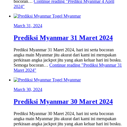
bocoran…
Continue reading
"Prediksi Myanmar 4 April
2024"
Togel Myanmar
March 31, 2024
Prediksi Myanmar 31 Maret 2024
Prediksi Myanmar 31 Maret 2024, hari ini serta bocoran
angka main Myanmar jitu akurat dari kami ini merupakan
perkiraan angka jackpot jitu yang akan keluar hari ini bosku.
Semoga bocoran…
Continue reading
"Prediksi Myanmar 31
Maret 2024"
Togel Myanmar
March 30, 2024
Prediksi Myanmar 30 Maret 2024
Prediksi Myanmar 30 Maret 2024, hari ini serta bocoran
angka main Myanmar jitu akurat dari kami ini merupakan
perkiraan angka jackpot jitu yang akan keluar hari ini bosku.