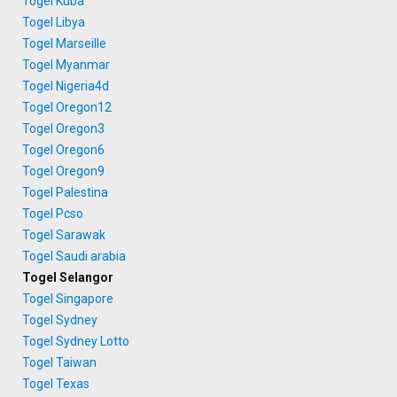
Togel Kuba
Togel Libya
Togel Marseille
Togel Myanmar
Togel Nigeria4d
Togel Oregon12
Togel Oregon3
Togel Oregon6
Togel Oregon9
Togel Palestina
Togel Pcso
Togel Sarawak
Togel Saudi arabia
Togel Selangor
Togel Singapore
Togel Sydney
Togel Sydney Lotto
Togel Taiwan
Togel Texas