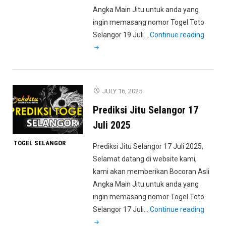
Angka Main Jitu untuk anda yang
ingin memasang nomor Togel Toto
"Predik
Selangor 19 Juli…
Continue reading
Jitu
Selang
19
Juli
JULY 16, 2025
2025"
Prediksi Jitu Selangor 17
Juli 2025
TOGEL SELANGOR
Prediksi Jitu Selangor 17 Juli 2025,
Selamat datang di website kami,
kami akan memberikan Bocoran Asli
Angka Main Jitu untuk anda yang
ingin memasang nomor Togel Toto
"Predik
Selangor 17 Juli…
Continue reading
Jitu