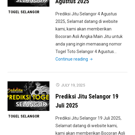
Agustus 2025
TOGEL SELANGOR
Prediksi Jitu Selangor 4 Agustus
2025, Selamat datang di website
kami, kami akan memberikan
Bocoran Asli Angka Main Jitu untuk
anda yang ingin memasang nomor
Togel Toto Selangor 4 Agustus…
"Prediksi
Continue reading
Jitu
Selangor
4
JULY 19, 2025
Agustus
Prediksi Jitu Selangor 19
2025"
Juli 2025
TOGEL SELANGOR
Prediksi Jitu Selangor 19 Juli 2025,
Selamat datang di website kami,
kami akan memberikan Bocoran Asli