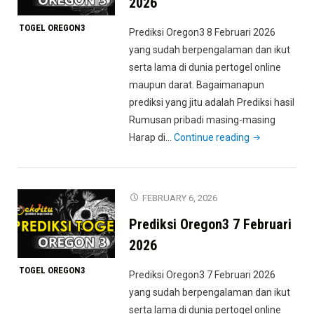
2026
TOGEL OREGON3
Prediksi Oregon3 8 Februari 2026
yang sudah berpengalaman dan ikut
serta lama di dunia pertogel online
maupun darat. Bagaimanapun
prediksi yang jitu adalah Prediksi hasil
Rumusan pribadi masing-masing
"Prediksi
Harap di…
Continue reading
Oregon3
8
Februari
FEBRUARY 6, 2026
2026"
Prediksi Oregon3 7 Februari
2026
TOGEL OREGON3
Prediksi Oregon3 7 Februari 2026
yang sudah berpengalaman dan ikut
serta lama di dunia pertogel online