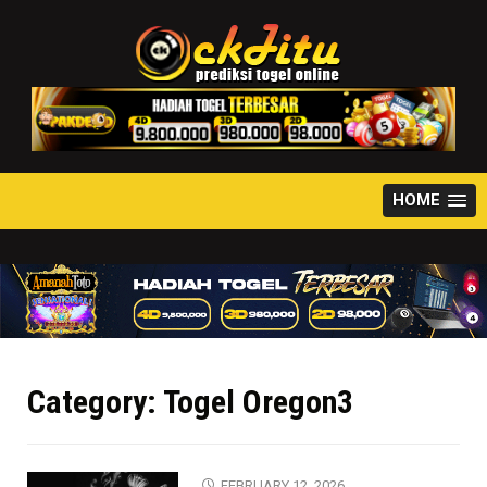
Skip
to
content
HOME
Category:
Togel Oregon3
FEBRUARY 12, 2026