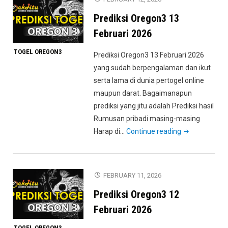
Prediksi Oregon3 13
Februari 2026
TOGEL OREGON3
Prediksi Oregon3 13 Februari 2026
yang sudah berpengalaman dan ikut
serta lama di dunia pertogel online
maupun darat. Bagaimanapun
prediksi yang jitu adalah Prediksi hasil
Rumusan pribadi masing-masing
"Prediksi
Harap di…
Continue reading
Oregon3
13
Februari
FEBRUARY 11, 2026
2026"
Prediksi Oregon3 12
Februari 2026
TOGEL OREGON3