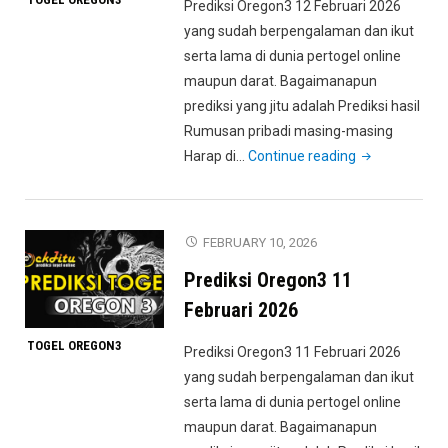
Prediksi Oregon3 12 Februari 2026
yang sudah berpengalaman dan ikut
serta lama di dunia pertogel online
maupun darat. Bagaimanapun
prediksi yang jitu adalah Prediksi hasil
Rumusan pribadi masing-masing
"Prediksi
Harap di…
Continue reading
Oregon3
12
Februari
FEBRUARY 10, 2026
2026"
Prediksi Oregon3 11
Februari 2026
TOGEL OREGON3
Prediksi Oregon3 11 Februari 2026
yang sudah berpengalaman dan ikut
serta lama di dunia pertogel online
maupun darat. Bagaimanapun