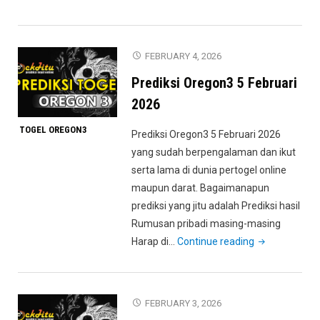
Oregon3
6
Februari
FEBRUARY 4, 2026
2026"
Prediksi Oregon3 5 Februari
2026
TOGEL OREGON3
Prediksi Oregon3 5 Februari 2026
yang sudah berpengalaman dan ikut
serta lama di dunia pertogel online
maupun darat. Bagaimanapun
prediksi yang jitu adalah Prediksi hasil
Rumusan pribadi masing-masing
"Prediksi
Harap di…
Continue reading
Oregon3
5
Februari
FEBRUARY 3, 2026
2026"