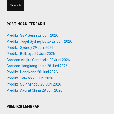
POSTINGAN TERBARU
Prediksi SGP Senin 29 Juni 2026
Prediksi Togel Sydney Lotto 29 Juni 2026
Prediksi Sydney 29 Juni 2026
Prediksi Bullseye 29 Juni 2026
Bocoran Angka Cambodia 29 Juni 2026
Bocoran Hongkong Lotto 28 Juni 2026
Prediksi Hongkong 28 Juni 2026
Prediksi Taiwan 28 Juni 2026
Prediksi SGP Minggu 28 Juni 2026
Prediksi Akurat China 28 Juni 2026
PREDIKSI LENGKAP