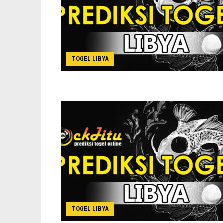
TOGEL LIBYA
TOGEL LIBYA