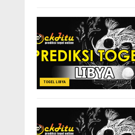
TOGEL LIBYA