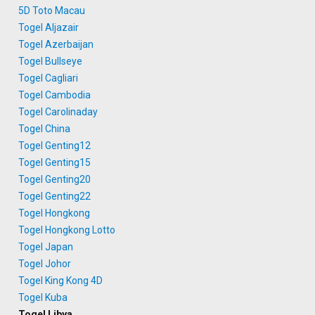
5D Toto Macau
Togel Aljazair
Togel Azerbaijan
Togel Bullseye
Togel Cagliari
Togel Cambodia
Togel Carolinaday
Togel China
Togel Genting12
Togel Genting15
Togel Genting20
Togel Genting22
Togel Hongkong
Togel Hongkong Lotto
Togel Japan
Togel Johor
Togel King Kong 4D
Togel Kuba
Togel Libya