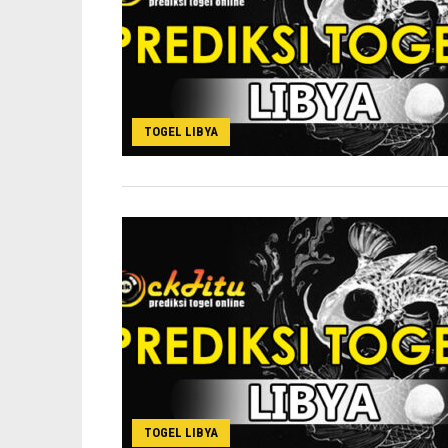
TOGEL LIBYA
TOGEL LIBYA