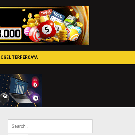
TOGEL TERPERCAYA
Search
for: