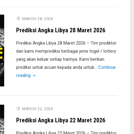
MARCH 28, 2026
Prediksi Angka Libya 28 Maret 2026
Prediksi Angka Libya 28 Maret 2026 – Tim prediktor
dari kami memprediksi berbagai jenis togel / lottery
yang akan keluar setiap harinya. Kami berikan
prediksi untuk acuan kepada anda untuk…
Continue
"Prediksi
reading
Angka
Libya
28
Maret
MARCH 22, 2026
2026"
Prediksi Angka Libya 22 Maret 2026
Prediksi Angka Libya 22 Maret 2026 – Tim prediktor