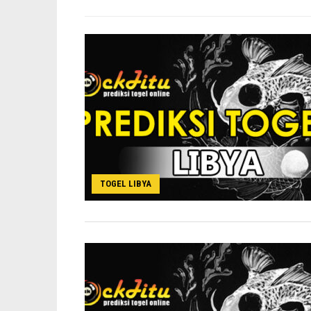
TOGEL LIBYA