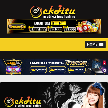
Skip
to
content
HOME