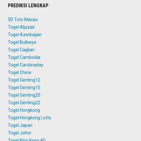
PREDIKSI LENGKAP
5D Toto Macau
Togel Aljazair
Togel Azerbaijan
Togel Bullseye
Togel Cagliari
Togel Cambodia
Togel Carolinaday
Togel China
Togel Genting12
Togel Genting15
Togel Genting20
Togel Genting22
Togel Hongkong
Togel Hongkong Lotto
Togel Japan
Togel Johor
Togel King Kong 4D