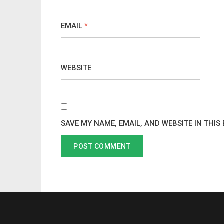
EMAIL
*
WEBSITE
SAVE MY NAME, EMAIL, AND WEBSITE IN THIS