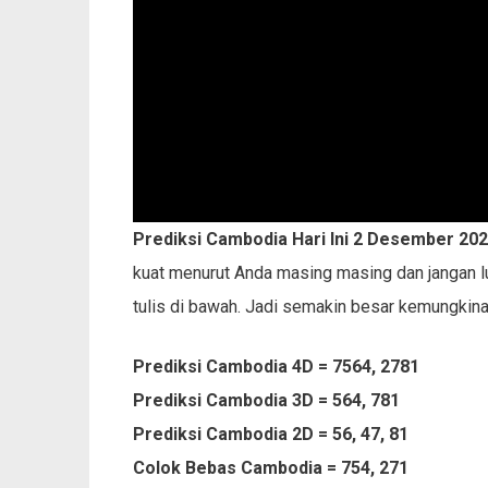
Prediksi Cambodia Hari Ini 2 Desember 20
kuat menurut Anda masing masing dan jangan 
tulis di bawah. Jadi semakin besar kemungkin
Prediksi Cambodia 4D = 7564, 2781
Prediksi Cambodia 3D = 564, 781
Prediksi Cambodia 2D = 56, 47, 81
Colok Bebas Cambodia = 754, 271