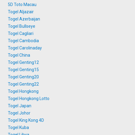
5D Toto Macau
Togel Aljazair
Togel Azerbaijan
Togel Bullseye
Togel Cagliari
Togel Cambodia
Togel Carolinaday
Togel China
Togel Genting12
Togel Genting15
Togel Genting20
Togel Genting22
Togel Hongkong
Togel Hongkong Lotto
Togel Japan
Togel Johor
Togel King Kong 4D
Togel Kuba
Togel Libya