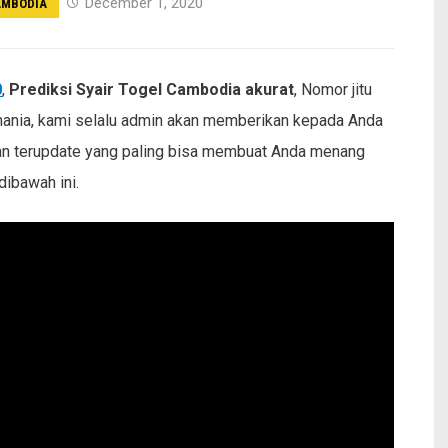
December 1, 2020
AMBODIA
0
,
Prediksi Syair Togel Cambodia akurat
, Nomor jitu
mania, kami selalu admin akan memberikan kepada Anda
dan terupdate yang paling bisa membuat Anda menang
dibawah ini.