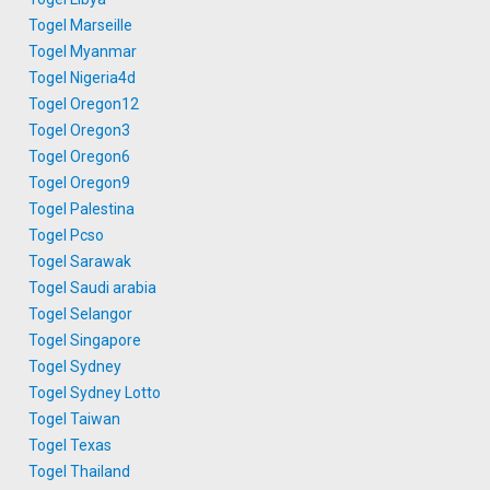
Togel Marseille
Togel Myanmar
Togel Nigeria4d
Togel Oregon12
Togel Oregon3
Togel Oregon6
Togel Oregon9
Togel Palestina
Togel Pcso
Togel Sarawak
Togel Saudi arabia
Togel Selangor
Togel Singapore
Togel Sydney
Togel Sydney Lotto
Togel Taiwan
Togel Texas
Togel Thailand