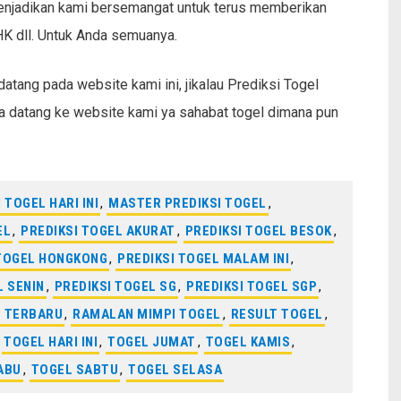
enjadikan kami bersemangat untuk terus memberikan
HK dll. Untuk Anda semuanya.
tang pada website kami ini, jikalau Prediksi Togel
a datang ke website kami ya sahabat togel dimana pun
TOGEL HARI INI
,
MASTER PREDIKSI TOGEL
,
EL
,
PREDIKSI TOGEL AKURAT
,
PREDIKSI TOGEL BESOK
,
 TOGEL HONGKONG
,
PREDIKSI TOGEL MALAM INI
,
L SENIN
,
PREDIKSI TOGEL SG
,
PREDIKSI TOGEL SGP
,
L TERBARU
,
RAMALAN MIMPI TOGEL
,
RESULT TOGEL
,
,
TOGEL HARI INI
,
TOGEL JUMAT
,
TOGEL KAMIS
,
ABU
,
TOGEL SABTU
,
TOGEL SELASA