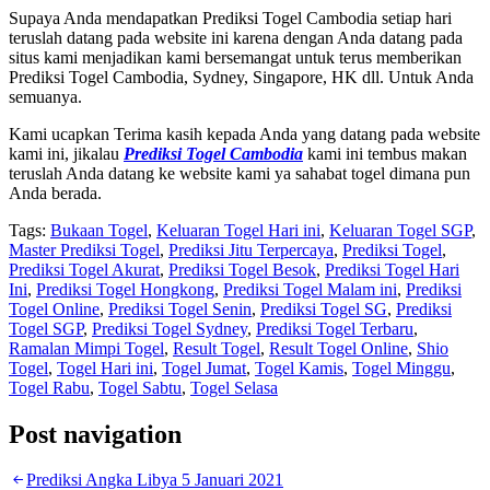
Supaya Anda mendapatkan Prediksi Togel Cambodia setiap hari
teruslah datang pada website ini karena dengan Anda datang pada
situs kami menjadikan kami bersemangat untuk terus memberikan
Prediksi Togel Cambodia, Sydney, Singapore, HK dll. Untuk Anda
semuanya.
Kami ucapkan Terima kasih kepada Anda yang datang pada website
kami ini, jikalau
Prediksi Togel Cambodia
kami ini tembus makan
teruslah Anda datang ke website kami ya sahabat togel dimana pun
Anda berada.
Tags:
Bukaan Togel
,
Keluaran Togel Hari ini
,
Keluaran Togel SGP
,
Master Prediksi Togel
,
Prediksi Jitu Terpercaya
,
Prediksi Togel
,
Prediksi Togel Akurat
,
Prediksi Togel Besok
,
Prediksi Togel Hari
Ini
,
Prediksi Togel Hongkong
,
Prediksi Togel Malam ini
,
Prediksi
Togel Online
,
Prediksi Togel Senin
,
Prediksi Togel SG
,
Prediksi
Togel SGP
,
Prediksi Togel Sydney
,
Prediksi Togel Terbaru
,
Ramalan Mimpi Togel
,
Result Togel
,
Result Togel Online
,
Shio
Togel
,
Togel Hari ini
,
Togel Jumat
,
Togel Kamis
,
Togel Minggu
,
Togel Rabu
,
Togel Sabtu
,
Togel Selasa
Post navigation
Prediksi Angka Libya 5 Januari 2021