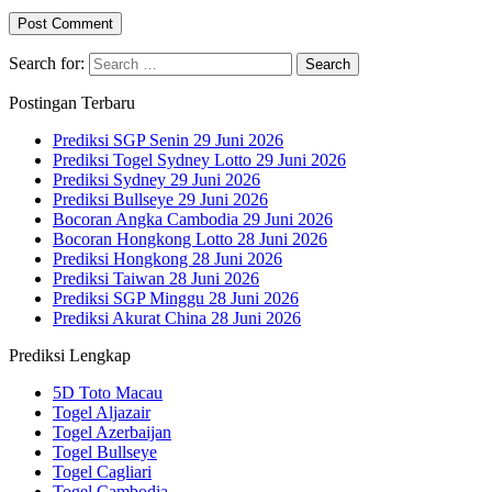
Search for:
Postingan Terbaru
Prediksi SGP Senin 29 Juni 2026
Prediksi Togel Sydney Lotto 29 Juni 2026
Prediksi Sydney 29 Juni 2026
Prediksi Bullseye 29 Juni 2026
Bocoran Angka Cambodia 29 Juni 2026
Bocoran Hongkong Lotto 28 Juni 2026
Prediksi Hongkong 28 Juni 2026
Prediksi Taiwan 28 Juni 2026
Prediksi SGP Minggu 28 Juni 2026
Prediksi Akurat China 28 Juni 2026
Prediksi Lengkap
5D Toto Macau
Togel Aljazair
Togel Azerbaijan
Togel Bullseye
Togel Cagliari
Togel Cambodia