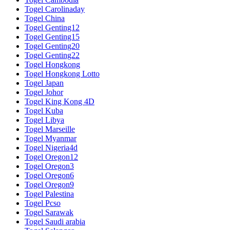
Togel Carolinaday
Togel China
Togel Genting12
Togel Genting15
Togel Genting20
Togel Genting22
Togel Hongkong
Togel Hongkong Lotto
Togel Japan
Togel Johor
Togel King Kong 4D
Togel Kuba
Togel Libya
Togel Marseille
Togel Myanmar
Togel Nigeria4d
Togel Oregon12
Togel Oregon3
Togel Oregon6
Togel Oregon9
Togel Palestina
Togel Pcso
Togel Sarawak
Togel Saudi arabia