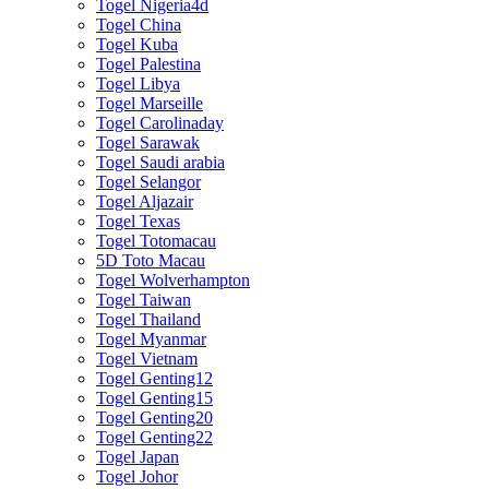
Togel Nigeria4d
Togel China
Togel Kuba
Togel Palestina
Togel Libya
Togel Marseille
Togel Carolinaday
Togel Sarawak
Togel Saudi arabia
Togel Selangor
Togel Aljazair
Togel Texas
Togel Totomacau
5D Toto Macau
Togel Wolverhampton
Togel Taiwan
Togel Thailand
Togel Myanmar
Togel Vietnam
Togel Genting12
Togel Genting15
Togel Genting20
Togel Genting22
Togel Japan
Togel Johor