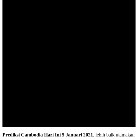
Prediksi Cambodia Hari Ini 5 Januari 2021
, lebih baik utamakan