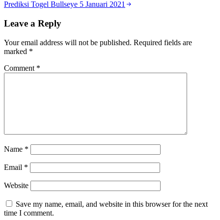
Prediksi Togel Bullseye 5 Januari 2021
Leave a Reply
Your email address will not be published.
Required fields are
marked
*
Comment
*
Name
*
Email
*
Website
Save my name, email, and website in this browser for the next
time I comment.