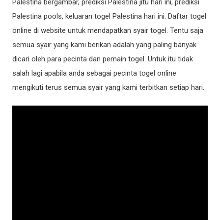
Palestina bergambar, prediksi Palestina jitu hari ini, prediksi
Palestina pools, keluaran togel Palestina hari ini. Daftar togel
online di website untuk mendapatkan syair togel. Tentu saja
semua syair yang kami berikan adalah yang paling banyak
dicari oleh para pecinta dan pemain togel. Untuk itu tidak
salah lagi apabila anda sebagai pecinta togel online
mengikuti terus semua syair yang kami terbitkan setiap hari.