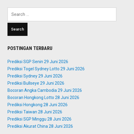
Search
for:
POSTINGAN TERBARU
Prediksi SGP Senin 29 Juni 2026
Prediksi Togel Sydney Lotto 29 Juni 2026
Prediksi Sydney 29 Juni 2026
Prediksi Bullseye 29 Juni 2026
Bocoran Angka Cambodia 29 Juni 2026
Bocoran Hongkong Lotto 28 Juni 2026
Prediksi Hongkong 28 Juni 2026
Prediksi Taiwan 28 Juni 2026
Prediksi SGP Minggu 28 Juni 2026
Prediksi Akurat China 28 Juni 2026