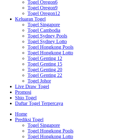
Togel Oregon6
Togel Oregon9
Togel Oregon12
Keluaran Togel
Togel Singapore
Togel Cambodia
Togel Sydney Pools
Togel Sydney Lotto
Togel Hongkong Pools
Togel Hongkong Lotto
Togel Genting 12
Togel Genting 15
Togel Genting 20
Togel Genting 22
Togel Johor
Live Draw Togel
Promosi
Shio Togel
Daftar Togel Terpercaya
Home
Prediksi Togel
Togel Singapore
Togel Hongkong Pools
Togel Hongkong Lotto