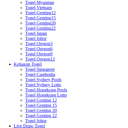
Togel Myanmar
Togel Vietnam
Togel Genting12
Togel Genting15
Togel Genting20
Togel Genting22
Togel Japan
Togel Johor
Togel Oregon3
Togel Oregon6
Togel Oregon9
Togel Oregon12
Keluaran Togel
Togel Singapore
Togel Cambodia
Togel Sydney Pools
Togel Sydney Lotto
Togel Hongkong Pools
Togel Hongkong Lotto
Togel Genting 12
Togel Genting 15
Togel Genting 20
Togel Genting 22
Togel Johor
Live Draw Togel