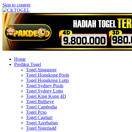
Skip to content
Home
Prediksi Togel
Togel Singapore
Togel Hongkong Pools
Togel Hongkong Lotto
Togel Sydney Pools
Togel Sydney Lotto
Togel King Kong 4D
Togel Bullseye
Togel Cambodia
Togel Pcso
Togel Cagliari
Togel Azerbaijan
Togel Nigeria4d