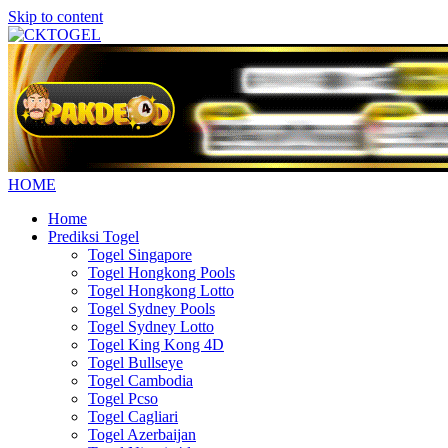
Skip to content
HOME
Home
Prediksi Togel
Togel Singapore
Togel Hongkong Pools
Togel Hongkong Lotto
Togel Sydney Pools
Togel Sydney Lotto
Togel King Kong 4D
Togel Bullseye
Togel Cambodia
Togel Pcso
Togel Cagliari
Togel Azerbaijan