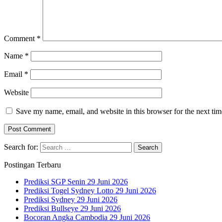
Comment
*
Name
*
Email
*
Website
Save my name, email, and website in this browser for the next ti
Search for:
Postingan Terbaru
Prediksi SGP Senin 29 Juni 2026
Prediksi Togel Sydney Lotto 29 Juni 2026
Prediksi Sydney 29 Juni 2026
Prediksi Bullseye 29 Juni 2026
Bocoran Angka Cambodia 29 Juni 2026