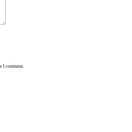
me I comment.