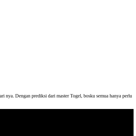
ri nya. Dengan prediksi dari master Togel, bosku semua hanya perlu