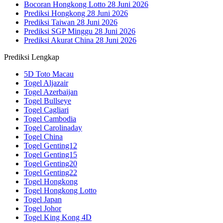
Bocoran Hongkong Lotto 28 Juni 2026
Prediksi Hongkong 28 Juni 2026
Prediksi Taiwan 28 Juni 2026
Prediksi SGP Minggu 28 Juni 2026
Prediksi Akurat China 28 Juni 2026
Prediksi Lengkap
5D Toto Macau
Togel Aljazair
Togel Azerbaijan
Togel Bullseye
Togel Cagliari
Togel Cambodia
Togel Carolinaday
Togel China
Togel Genting12
Togel Genting15
Togel Genting20
Togel Genting22
Togel Hongkong
Togel Hongkong Lotto
Togel Japan
Togel Johor
Togel King Kong 4D