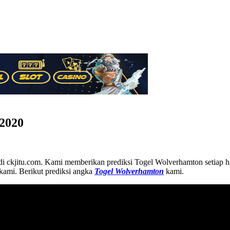
2020
di ckjitu.com. Kami memberikan prediksi Togel Wolverhamton setiap ha
kami. Berikut prediksi angka
Togel Wolverhamton
kami.