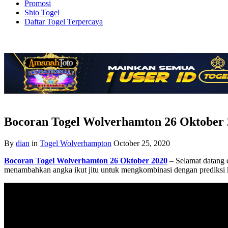
Promosi
Shio Togel
Daftar Togel Terpercaya
Bocoran Togel Wolverhamton 26 Oktober 
By
dian
in
Togel Wolverhampton
October 25, 2020
Bocoran Togel Wolverhamton 26 Oktober 2020
– Selamat datang 
menambahkan angka ikut jitu untuk mengkombinasi dengan prediksi 