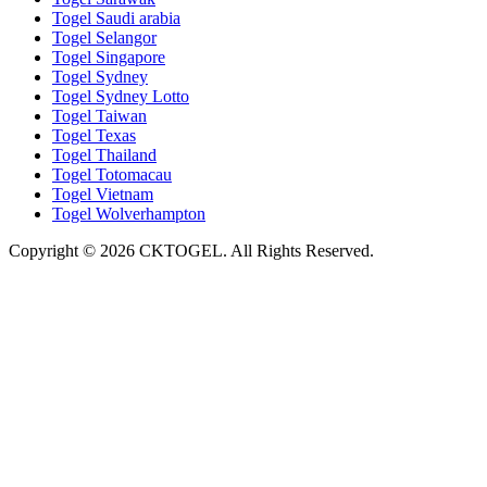
Togel Saudi arabia
Togel Selangor
Togel Singapore
Togel Sydney
Togel Sydney Lotto
Togel Taiwan
Togel Texas
Togel Thailand
Togel Totomacau
Togel Vietnam
Togel Wolverhampton
Copyright © 2026 CKTOGEL. All Rights Reserved.