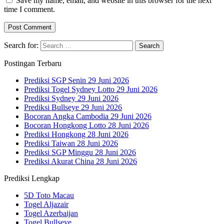
Save my name, email, and website in this browser for the next
time I comment.
Search for:
Postingan Terbaru
Prediksi SGP Senin 29 Juni 2026
Prediksi Togel Sydney Lotto 29 Juni 2026
Prediksi Sydney 29 Juni 2026
Prediksi Bullseye 29 Juni 2026
Bocoran Angka Cambodia 29 Juni 2026
Bocoran Hongkong Lotto 28 Juni 2026
Prediksi Hongkong 28 Juni 2026
Prediksi Taiwan 28 Juni 2026
Prediksi SGP Minggu 28 Juni 2026
Prediksi Akurat China 28 Juni 2026
Prediksi Lengkap
5D Toto Macau
Togel Aljazair
Togel Azerbaijan
Togel Bullseye