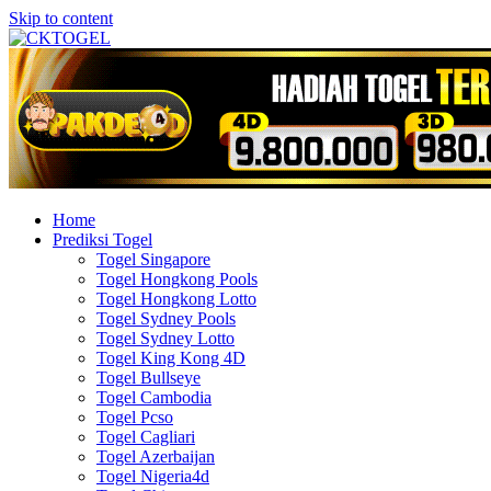
Skip to content
Home
Prediksi Togel
Togel Singapore
Togel Hongkong Pools
Togel Hongkong Lotto
Togel Sydney Pools
Togel Sydney Lotto
Togel King Kong 4D
Togel Bullseye
Togel Cambodia
Togel Pcso
Togel Cagliari
Togel Azerbaijan
Togel Nigeria4d