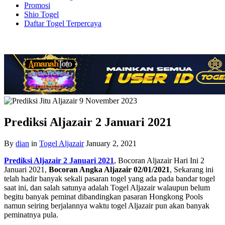
Promosi
Shio Togel
Daftar Togel Terpercaya
Prediksi Aljazair 2 Januari 2021
By
dian
in
Togel Aljazair
January 2, 2021
Prediksi Aljazair 2 Januari 2021
, Bocoran Aljazair Hari Ini 2
Januari 2021,
Bocoran Angka Aljazair 02/01/2021
, Sekarang ini
telah hadir banyak sekali pasaran togel yang ada pada bandar togel
saat ini, dan salah satunya adalah Togel Aljazair walaupun belum
begitu banyak peminat dibandingkan pasaran Hongkong Pools
namun seiring berjalannya waktu togel Aljazair pun akan banyak
peminatnya pula.