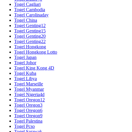
Togel Cagliari
Togel Cambodia
Togel Carolinaday
Togel China
Togel Genting12
Togel Genting15
Togel Genting20
Togel Genting22
Togel Hongkong
Togel Hongkong Lotto
Togel Japan
Togel Johor
Togel King Kong 4D
Togel Kuba
Togel Libya
Togel Marseille
Togel Myanmar
Togel Nigeria4d
Togel Oregon12
Togel Oregon3
Togel Oregon6
Togel Oregon9
Togel Palestina
Togel Pcso
Togel Sarawak