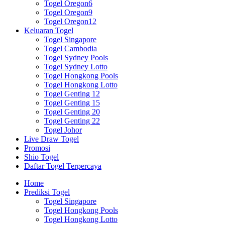
Togel Oregon6
Togel Oregon9
Togel Oregon12
Keluaran Togel
Togel Singapore
Togel Cambodia
Togel Sydney Pools
Togel Sydney Lotto
Togel Hongkong Pools
Togel Hongkong Lotto
Togel Genting 12
Togel Genting 15
Togel Genting 20
Togel Genting 22
Togel Johor
Live Draw Togel
Promosi
Shio Togel
Daftar Togel Terpercaya
Home
Prediksi Togel
Togel Singapore
Togel Hongkong Pools
Togel Hongkong Lotto