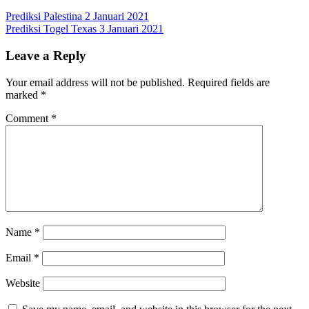
Prediksi Palestina 2 Januari 2021
Prediksi Togel Texas 3 Januari 2021
Leave a Reply
Your email address will not be published.
Required fields are
marked
*
Comment
*
Name
*
Email
*
Website