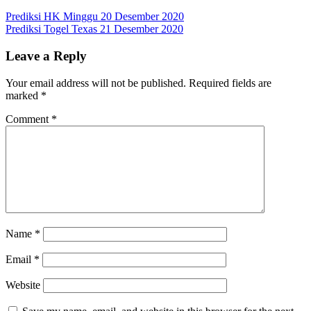
Prediksi HK Minggu 20 Desember 2020
Prediksi Togel Texas 21 Desember 2020
Leave a Reply
Your email address will not be published.
Required fields are
marked
*
Comment
*
Name
*
Email
*
Website