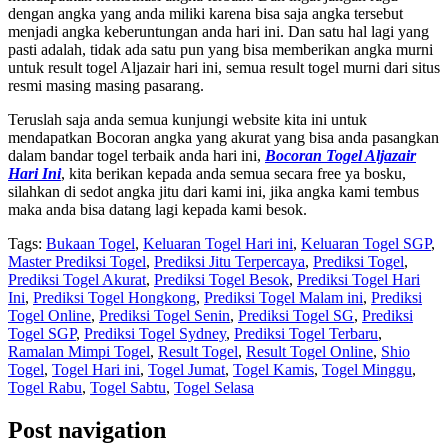
dengan angka yang anda miliki karena bisa saja angka tersebut
menjadi angka keberuntungan anda hari ini. Dan satu hal lagi yang
pasti adalah, tidak ada satu pun yang bisa memberikan angka murni
untuk result togel Aljazair hari ini, semua result togel murni dari situs
resmi masing masing pasarang.
Teruslah saja anda semua kunjungi website kita ini untuk
mendapatkan Bocoran angka yang akurat yang bisa anda pasangkan
dalam bandar togel terbaik anda hari ini,
Bocoran Togel Aljazair
Hari Ini
, kita berikan kepada anda semua secara free ya bosku,
silahkan di sedot angka jitu dari kami ini, jika angka kami tembus
maka anda bisa datang lagi kepada kami besok.
Tags:
Bukaan Togel
,
Keluaran Togel Hari ini
,
Keluaran Togel SGP
,
Master Prediksi Togel
,
Prediksi Jitu Terpercaya
,
Prediksi Togel
,
Prediksi Togel Akurat
,
Prediksi Togel Besok
,
Prediksi Togel Hari
Ini
,
Prediksi Togel Hongkong
,
Prediksi Togel Malam ini
,
Prediksi
Togel Online
,
Prediksi Togel Senin
,
Prediksi Togel SG
,
Prediksi
Togel SGP
,
Prediksi Togel Sydney
,
Prediksi Togel Terbaru
,
Ramalan Mimpi Togel
,
Result Togel
,
Result Togel Online
,
Shio
Togel
,
Togel Hari ini
,
Togel Jumat
,
Togel Kamis
,
Togel Minggu
,
Togel Rabu
,
Togel Sabtu
,
Togel Selasa
Post navigation