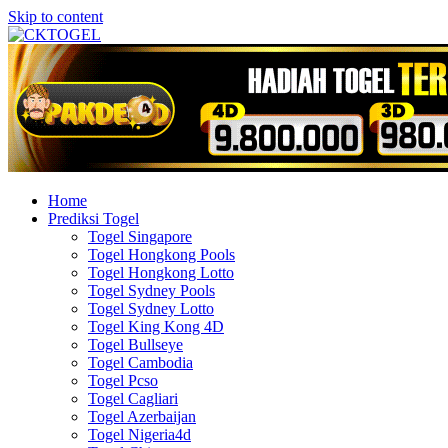
Skip to content
Home
Prediksi Togel
Togel Singapore
Togel Hongkong Pools
Togel Hongkong Lotto
Togel Sydney Pools
Togel Sydney Lotto
Togel King Kong 4D
Togel Bullseye
Togel Cambodia
Togel Pcso
Togel Cagliari
Togel Azerbaijan
Togel Nigeria4d