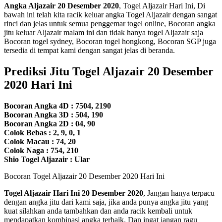
Angka Aljazair 20 Desember 2020
, Togel Aljazair Hari Ini, Di
bawah ini telah kita racik keluar angka Togel Aljazair dengan sangat
rinci dan jelas untuk semua penggemar togel online, Bocoran angka
jitu keluar Aljazair malam ini dan tidak hanya togel Aljazair saja
Bocoran togel sydney, Bocoran togel hongkong, Bocoran SGP juga
tersedia di tempat kami dengan sangat jelas di beranda.
Prediksi Jitu Togel Aljazair 20 Desember
2020 Hari Ini
Bocoran Angka 4D : 7504, 2190
Bocoran Angka 3D : 504, 190
Bocoran Angka 2D : 04, 90
Colok Bebas : 2, 9, 0, 1
Colok Macau : 74, 20
Colok Naga : 754, 210
Shio Togel Aljazair : Ular
Bocoran Togel Aljazair 20 Desember 2020 Hari Ini
Togel Aljazair Hari Ini 20 Desember 2020
, Jangan hanya terpacu
dengan angka jitu dari kami saja, jika anda punya angka jitu yang
kuat silahkan anda tambahkan dan anda racik kembali untuk
mendapatkan kombinasi angka terbaik. Dan ingat jangan ragu