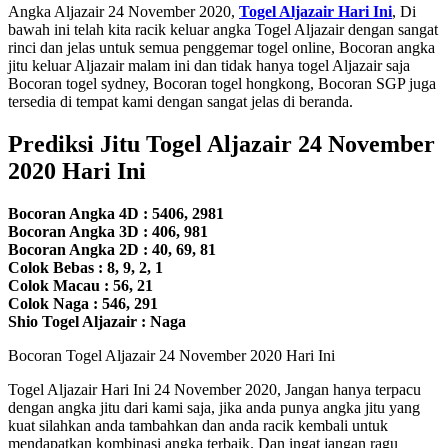
Angka Aljazair 24 November 2020,
Togel Aljazair Hari Ini
, Di
bawah ini telah kita racik keluar angka Togel Aljazair dengan sangat
rinci dan jelas untuk semua penggemar togel online, Bocoran angka
jitu keluar Aljazair malam ini dan tidak hanya togel Aljazair saja
Bocoran togel sydney, Bocoran togel hongkong, Bocoran SGP juga
tersedia di tempat kami dengan sangat jelas di beranda.
Prediksi Jitu Togel Aljazair 24 November
2020 Hari Ini
Bocoran Angka 4D : 5406, 2981
Bocoran Angka 3D : 406, 981
Bocoran Angka 2D : 40, 69, 81
Colok Bebas : 8, 9, 2, 1
Colok Macau : 56, 21
Colok Naga : 546, 291
Shio Togel Aljazair : Naga
Bocoran Togel Aljazair 24 November 2020 Hari Ini
Togel Aljazair Hari Ini 24 November 2020, Jangan hanya terpacu
dengan angka jitu dari kami saja, jika anda punya angka jitu yang
kuat silahkan anda tambahkan dan anda racik kembali untuk
mendapatkan kombinasi angka terbaik. Dan ingat jangan ragu