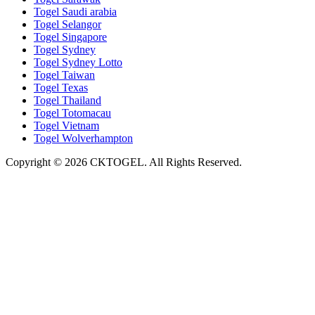
Togel Saudi arabia
Togel Selangor
Togel Singapore
Togel Sydney
Togel Sydney Lotto
Togel Taiwan
Togel Texas
Togel Thailand
Togel Totomacau
Togel Vietnam
Togel Wolverhampton
Copyright © 2026 CKTOGEL. All Rights Reserved.