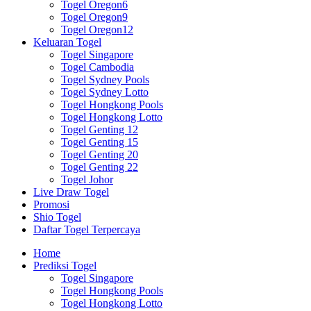
Togel Oregon6
Togel Oregon9
Togel Oregon12
Keluaran Togel
Togel Singapore
Togel Cambodia
Togel Sydney Pools
Togel Sydney Lotto
Togel Hongkong Pools
Togel Hongkong Lotto
Togel Genting 12
Togel Genting 15
Togel Genting 20
Togel Genting 22
Togel Johor
Live Draw Togel
Promosi
Shio Togel
Daftar Togel Terpercaya
Home
Prediksi Togel
Togel Singapore
Togel Hongkong Pools
Togel Hongkong Lotto