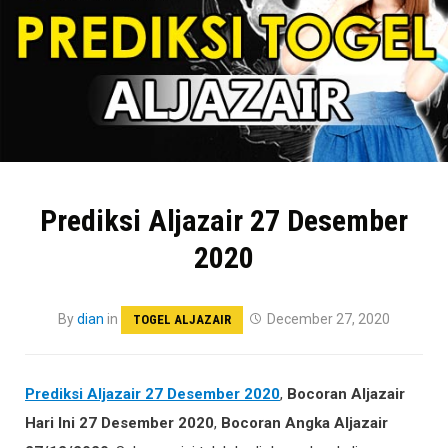
Prediksi Aljazair 27 Desember
2020
By
dian
in
December 27, 2020
TOGEL ALJAZAIR
Prediksi Aljazair 27 Desember 2020
,
Bocoran Aljazair
Hari Ini 27 Desember 2020
,
Bocoran Angka Aljazair