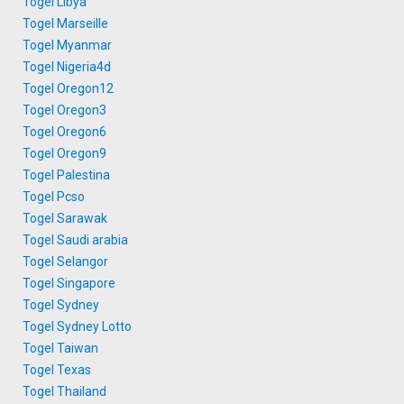
Togel Libya
Togel Marseille
Togel Myanmar
Togel Nigeria4d
Togel Oregon12
Togel Oregon3
Togel Oregon6
Togel Oregon9
Togel Palestina
Togel Pcso
Togel Sarawak
Togel Saudi arabia
Togel Selangor
Togel Singapore
Togel Sydney
Togel Sydney Lotto
Togel Taiwan
Togel Texas
Togel Thailand