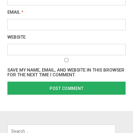
EMAIL
*
WEBSITE
SAVE MY NAME, EMAIL, AND WEBSITE IN THIS BROWSER
FOR THE NEXT TIME I COMMENT.
Search