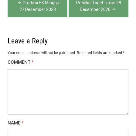
Post
Prediksi HK Minggu
Prediksi Togel Texas 28
navigation
27 Desember 2020
Desember 2020
Leave a Reply
Your email address will not be published.
Required fields are marked
*
COMMENT
*
NAME
*