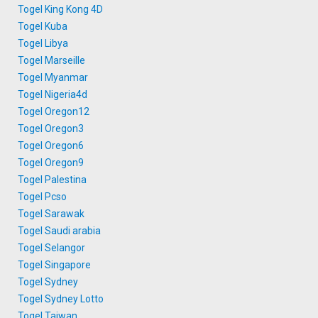
Togel King Kong 4D
Togel Kuba
Togel Libya
Togel Marseille
Togel Myanmar
Togel Nigeria4d
Togel Oregon12
Togel Oregon3
Togel Oregon6
Togel Oregon9
Togel Palestina
Togel Pcso
Togel Sarawak
Togel Saudi arabia
Togel Selangor
Togel Singapore
Togel Sydney
Togel Sydney Lotto
Togel Taiwan