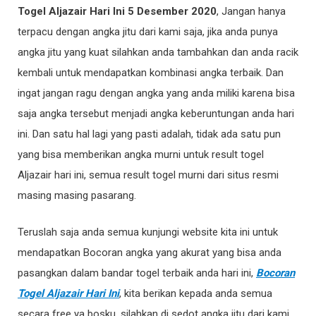
Togel Aljazair Hari Ini 5 Desember 2020
, Jangan hanya
terpacu dengan angka jitu dari kami saja, jika anda punya
angka jitu yang kuat silahkan anda tambahkan dan anda racik
kembali untuk mendapatkan kombinasi angka terbaik. Dan
ingat jangan ragu dengan angka yang anda miliki karena bisa
saja angka tersebut menjadi angka keberuntungan anda hari
ini. Dan satu hal lagi yang pasti adalah, tidak ada satu pun
yang bisa memberikan angka murni untuk result togel
Aljazair hari ini, semua result togel murni dari situs resmi
masing masing pasarang.
Teruslah saja anda semua kunjungi website kita ini untuk
mendapatkan Bocoran angka yang akurat yang bisa anda
pasangkan dalam bandar togel terbaik anda hari ini,
Bocoran
Togel Aljazair Hari Ini
, kita berikan kepada anda semua
secara free ya bosku, silahkan di sedot angka jitu dari kami