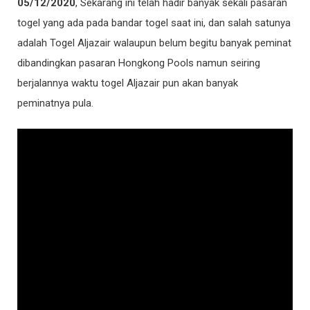
05/12/2020
, Sekarang ini telah hadir banyak sekali pasaran
togel yang ada pada bandar togel saat ini, dan salah satunya
adalah Togel Aljazair walaupun belum begitu banyak peminat
dibandingkan pasaran Hongkong Pools namun seiring
berjalannya waktu togel Aljazair pun akan banyak
peminatnya pula.