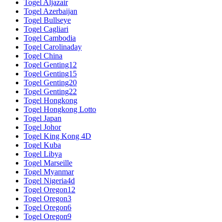
Togel Aljazair
Togel Azerbaijan
Togel Bullseye
Togel Cagliari
Togel Cambodia
Togel Carolinaday
Togel China
Togel Genting12
Togel Genting15
Togel Genting20
Togel Genting22
Togel Hongkong
Togel Hongkong Lotto
Togel Japan
Togel Johor
Togel King Kong 4D
Togel Kuba
Togel Libya
Togel Marseille
Togel Myanmar
Togel Nigeria4d
Togel Oregon12
Togel Oregon3
Togel Oregon6
Togel Oregon9