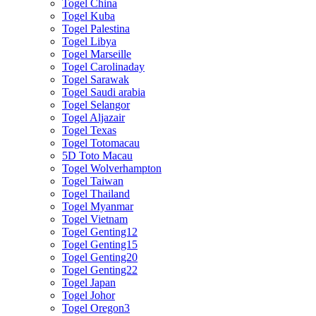
Togel China
Togel Kuba
Togel Palestina
Togel Libya
Togel Marseille
Togel Carolinaday
Togel Sarawak
Togel Saudi arabia
Togel Selangor
Togel Aljazair
Togel Texas
Togel Totomacau
5D Toto Macau
Togel Wolverhampton
Togel Taiwan
Togel Thailand
Togel Myanmar
Togel Vietnam
Togel Genting12
Togel Genting15
Togel Genting20
Togel Genting22
Togel Japan
Togel Johor
Togel Oregon3