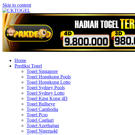
Skip to content
Home
Prediksi Togel
Togel Singapore
Togel Hongkong Pools
Togel Hongkong Lotto
Togel Sydney Pools
Togel Sydney Lotto
Togel King Kong 4D
Togel Bullseye
Togel Cambodia
Togel Pcso
Togel Cagliari
Togel Azerbaijan
Togel Nigeria4d