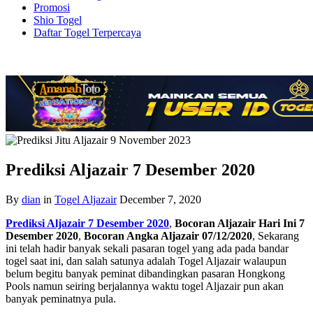
Promosi
Shio Togel
Daftar Togel Terpercaya
Prediksi Aljazair 7 Desember 2020
By
dian
in
Togel Aljazair
December 7, 2020
Prediksi Aljazair 7 Desember 2020
,
Bocoran Aljazair Hari Ini 7
Desember 2020
,
Bocoran Angka Aljazair 07/12/2020
, Sekarang
ini telah hadir banyak sekali pasaran togel yang ada pada bandar
togel saat ini, dan salah satunya adalah Togel Aljazair walaupun
belum begitu banyak peminat dibandingkan pasaran Hongkong
Pools namun seiring berjalannya waktu togel Aljazair pun akan
banyak peminatnya pula.