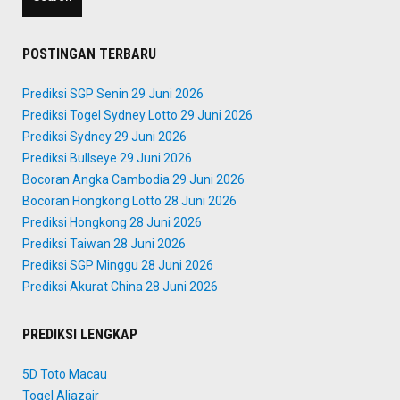
POSTINGAN TERBARU
Prediksi SGP Senin 29 Juni 2026
Prediksi Togel Sydney Lotto 29 Juni 2026
Prediksi Sydney 29 Juni 2026
Prediksi Bullseye 29 Juni 2026
Bocoran Angka Cambodia 29 Juni 2026
Bocoran Hongkong Lotto 28 Juni 2026
Prediksi Hongkong 28 Juni 2026
Prediksi Taiwan 28 Juni 2026
Prediksi SGP Minggu 28 Juni 2026
Prediksi Akurat China 28 Juni 2026
PREDIKSI LENGKAP
5D Toto Macau
Togel Aljazair