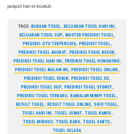
jackpot hari ini boskuh.
TAGS:
BUKAAN TOGEL
,
KELUARAN TOGEL HARI INI
,
KELUARAN TOGEL SGP
,
MASTER PREDIKSI TOGEL
,
PREDIKSI JITU TERPERCAYA
,
PREDIKSI TOGEL
,
PREDIKSI TOGEL AKURAT
,
PREDIKSI TOGEL BESOK
,
PREDIKSI TOGEL HARI INI
,
PREDIKSI TOGEL HONGKONG
,
PREDIKSI TOGEL MALAM INI
,
PREDIKSI TOGEL ONLINE
,
PREDIKSI TOGEL SENIN
,
PREDIKSI TOGEL SG
,
PREDIKSI TOGEL SGP
,
PREDIKSI TOGEL SYDNEY
,
PREDIKSI TOGEL TERBARU
,
RAMALAN MIMPI TOGEL
,
RESULT TOGEL
,
RESULT TOGEL ONLINE
,
SHIO TOGEL
,
TOGEL HARI INI
,
TOGEL JUMAT
,
TOGEL KAMIS
,
TOGEL MINGGU
,
TOGEL RABU
,
TOGEL SABTU
,
TOGEL SELASA