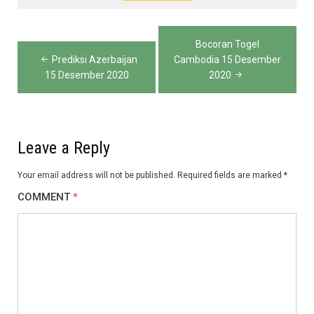
Post
Bocoran Togel
navigation
Prediksi Azerbaijan
Cambodia 15 Desember
15 Desember 2020
2020
Leave a Reply
Your email address will not be published.
Required fields are marked
*
COMMENT
*