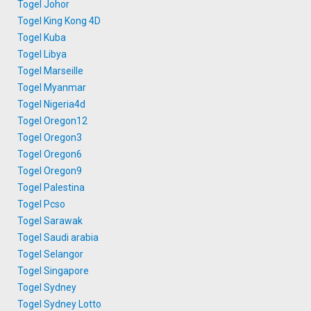
Togel Johor
Togel King Kong 4D
Togel Kuba
Togel Libya
Togel Marseille
Togel Myanmar
Togel Nigeria4d
Togel Oregon12
Togel Oregon3
Togel Oregon6
Togel Oregon9
Togel Palestina
Togel Pcso
Togel Sarawak
Togel Saudi arabia
Togel Selangor
Togel Singapore
Togel Sydney
Togel Sydney Lotto