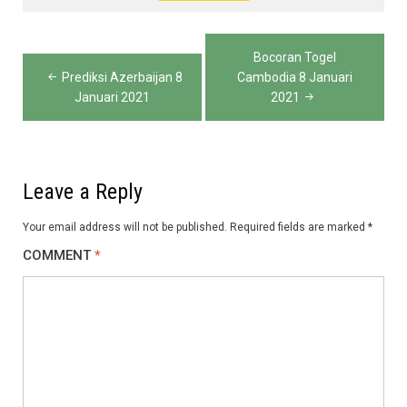
Post
Bocoran Togel
navigation
Prediksi Azerbaijan 8
Cambodia 8 Januari
Januari 2021
2021
Leave a Reply
Your email address will not be published.
Required fields are marked
*
COMMENT
*